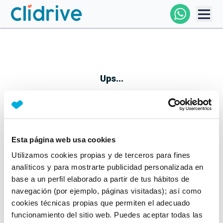
Comprar Coche
Todos Los Coches
Ups...
Profesional
Particular
Esta página web usa cookies
Parece que algo no ha ido bien
Utilizamos cookies propias y de terceros para fines
Financiación
No te preocupes, estamos trabajando en ello
analíticos y para mostrarte publicidad personalizada en
Mientras tanto, puedes echarle un vistazo a nuestros
base a un perfil elaborado a partir de tus hábitos de
Clidrive
coches:
navegación (por ejemplo, páginas visitadas); así como
cookies técnicas propias que permiten el adecuado
Ver coches
funcionamiento del sitio web. Puedes aceptar todas las