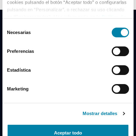
cookies pulsando el botón “Aceptar todo” o configurarlas
pulsando en “Personalizar”, o rechazar su uso clicando
en “Rechazar todas”. Más información en la
Política de
Cookies
.
Selección
Necesarias
de
consentimiento
Clidrive Group
Preferencias
Av. de Manoteras, 38
Madrid
28050
Estadística
Horario
Marketing
Lunes a Viernes
de 09:00 a 19:30
Compra un coche
+34 619 98 96 56
Mostrar detalles
Vende tu coche
+34 638 97 97 84
Aceptar todo