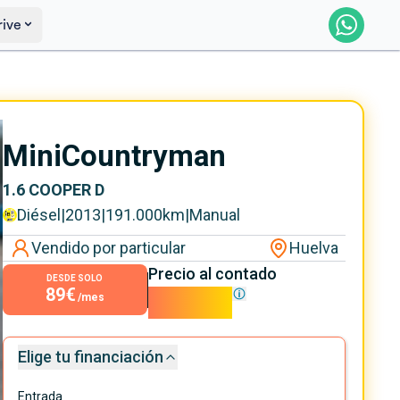
rive
Saber más
Ver certificación
Mini
Countryman
1.6 COOPER D
Diésel
|
2013
|
191.000
km
|
Manual
Vendido por particular
Huelva
Precio al contado
DESDE SOLO
89€
8.000€
/mes
Elige tu financiación
Entrada