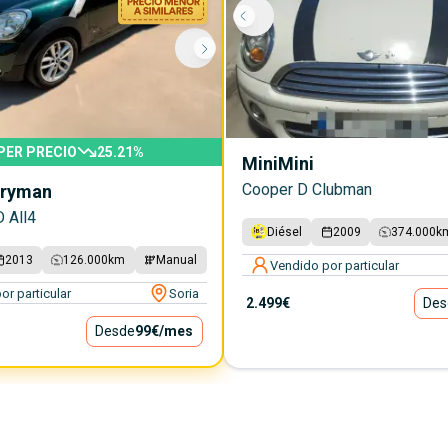
PER PRECIO
25.21
%
Mini
Mini
Cooper D Clubman
tryman
 All4
Diésel
2009
374.000
k
2013
126.000
km
Manual
Vendido por particular
or particular
Soria
2.499€
Des
Desde
99€
/mes