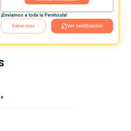
¡Enviamos a toda la Península!
Saber más
Ver certificación
s
n
ra