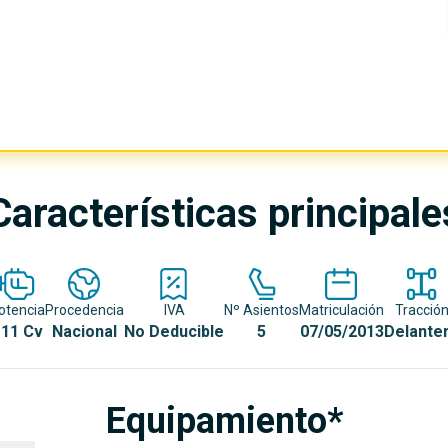
Características principale
otencia
Procedencia
IVA
Nº Asientos
Matriculación
Tracció
11 Cv
Nacional
No Deducible
5
07/05/2013
Delante
Equipamiento*