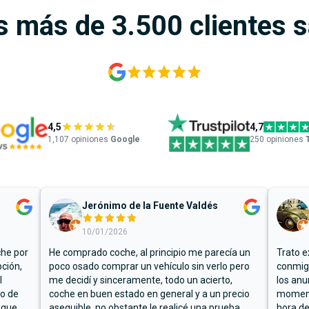
s más de 3.500 clientes 
4,5
4,7
1,107
opiniones
Google
250 opiniones
Jerónimo de la Fuente Valdés
10/01/2026
che por
He comprado coche, al principio me parecía un
Trato e
ción,
poco osado comprar un vehículo sin verlo pero
conmigo
l
me decidí y sinceramente, todo un acierto,
los anu
io de
coche en buen estado en general y a un precio
moment
 que
asequible, no obstante le realicé una prueba
hora de