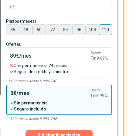
Plazos (meses)
36
48
60
72
84
96
108
120
Ofertas
Desde
89€
/mes
Tin
9.99
%
Con permanencia 24 meses
Seguro de crédito y siniestro
*
120
meses desde
5.99
% TAE
Desde
0€
/mes
Tin
8.99
%
Sin permanencia
Seguro incluido
*
120
meses desde
5.99
% TAE
Solicitar financiación