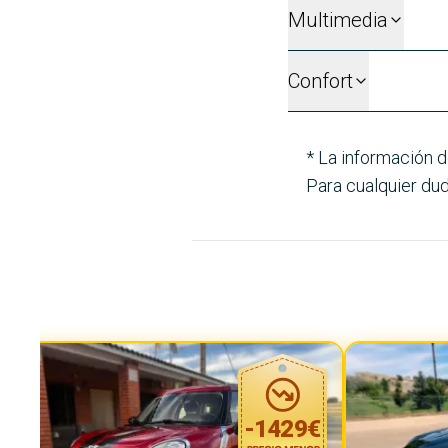
Multimedia
Confort
* La información d
Para cualquier dud
-
1429
€