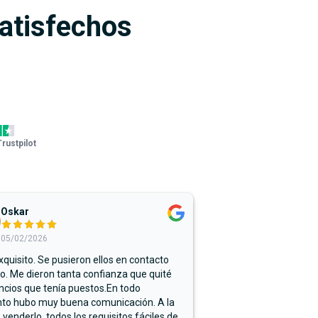
satisfechos
Trustpilot
Oskar
05/02/2026
xquisito. Se pusieron ellos en contacto
. Me dieron tanta confianza que quité
ncios que tenía puestos.En todo
o hubo muy buena comunicación. A la
 venderlo, todos los requisitos fáciles de