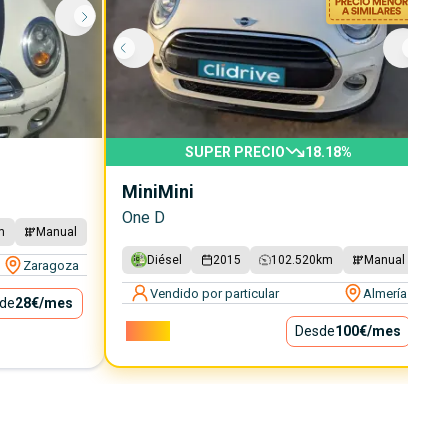
SUPER PRECIO
18.18
%
Mini
Mini
One D
m
Manual
Diésel
2015
102.520
km
Manual
Zaragoza
Vendido por particular
Almería
de
28€
/mes
9.000€
Desde
100€
/mes