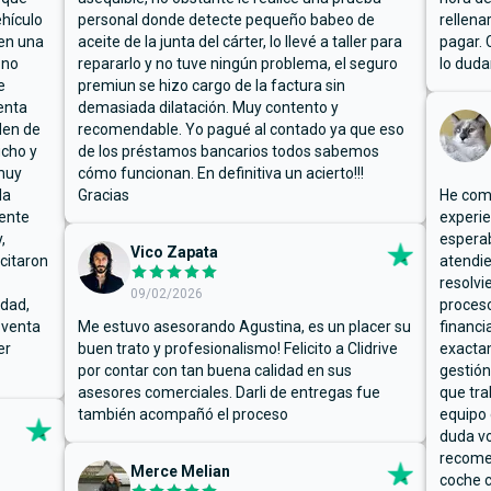
hículo
personal donde detecte pequeño babeo de
rellena
ben una
aceite de la junta del cárter, lo llevé a taller para
pagar. 
 no
repararlo y no tuve ningún problema, el seguro
lo duda
e
premiun se hizo cargo de la factura sin
enta
demasiada dilatación. Muy contento y
den de
recomendable. Yo pagué al contado ya que eso
ucho y
de los préstamos bancarios todos sabemos
muy
cómo funcionan. En definitiva un acierto!!!
la
Gracias
He comp
mente
experie
,
espera
Vico Zapata
icitaron
atendie
resolvi
09/02/2026
rdad,
proceso
 venta
Me estuvo asesorando Agustina, es un placer su
financi
er
buen trato y profesionalismo! Felicito a Clidrive
exacta
por contar con tan buena calidad en sus
gestión
asesores comerciales. Darli de entregas fue
que tra
también acompañó el proceso
equipo 
duda vo
recome
Merce Melian
coche c