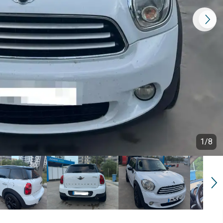
1
/
8