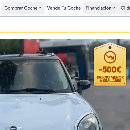
Comprar Coche
Vende Tu Coche
Financiación
Clid
Precio al contado
8.000€
-
500
€