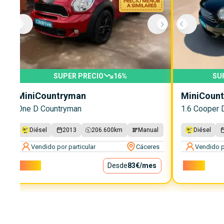
SUPER PRECIO
16
%
SU
Mini
Countryman
Mini
Coun
One D Countryman
1.6 Cooper D
Diésel
2013
206.600
km
Manual
Diésel
Vendido por particular
Cáceres
Vendido p
7.500€
Desde
83€
/mes
8.900€