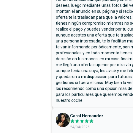
desees, luego mediante unas fotos del ve
montan el anuncio en su página y si reci
oferta te la trasladan para que la valores,
tienes ningún compromiso mientras no s
realice el pago y puedes vender por tu cu
aunque aceptes una oferta que te trasla
una persona interesada, te lo facilitan m
te van informando periódicamente, son 
profesionales y en todo momento tienes 
decisión en tus manos, en mi caso final
me llegó una oferta superior por otra vía y
aunque tenía una suya, les avisé y me fel
y quedaron a mi disposición para futuras
gestiones si fuera el caso. Muy bien la ve
los recomiendo como una opción más de
para los particulares que queremos vend
nuestro coche.
Carol Hernandez
24/04/2026