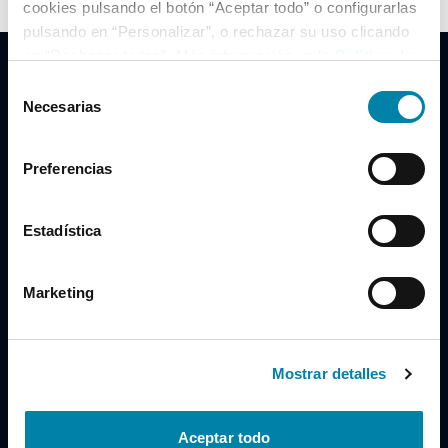
cookies pulsando el botón “Aceptar todo” o configurarlas
pulsando en “Personalizar”, o rechazar su uso clicando
en “Rechazar todas”. Más información en la
Política de
Cookies
.
Selección
Necesarias
de
consentimiento
Clidrive Group
Preferencias
Av. de Manoteras, 38
Madrid
28050
Estadística
Horario
Marketing
Lunes a Viernes
de 09:00 a 19:30
Compra un coche
+34 619 98 96 56
Mostrar detalles
Vende tu coche
+34 638 97 97 84
Aceptar todo