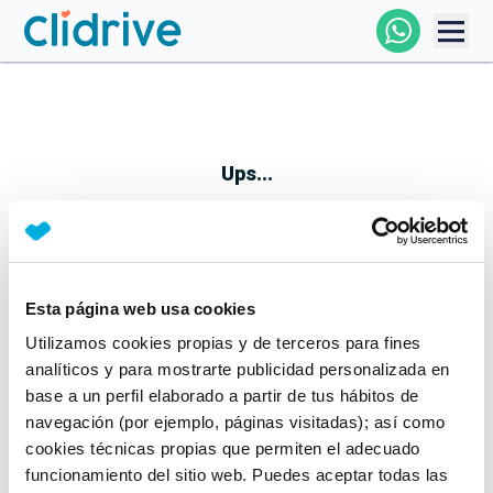
Comprar Coche
Todos Los Coches
Ups...
Profesional
Particular
Esta página web usa cookies
Parece que algo no ha ido bien
Utilizamos cookies propias y de terceros para fines
Financiación
No te preocupes, estamos trabajando en ello
analíticos y para mostrarte publicidad personalizada en
Mientras tanto, puedes echarle un vistazo a nuestros
base a un perfil elaborado a partir de tus hábitos de
Clidrive
coches:
navegación (por ejemplo, páginas visitadas); así como
cookies técnicas propias que permiten el adecuado
Ver coches
funcionamiento del sitio web. Puedes aceptar todas las