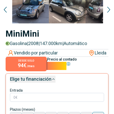
Mini
Mini
Gasolina
|
2008
|
147.000
km
|
Automático
Vendido por particular
Lleida
Precio al contado
DESDE SOLO
94€
8.500€
/mes
Elige tu financiación
Entrada
Plazos (meses)