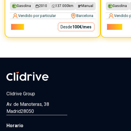
Gasolina
2010
137.000
km
Manual
Gasolina
Vendido por particular
Barcelona
Vendido p
9.000€
Desde
100€
/mes
10.900€
Clidrive Group
Av. de Manoteras, 38
Madrid
28050
Horario