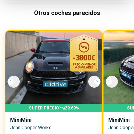
Otros coches parecidos
-
3800
€
SUPER PRECIO
29.69
%
SU
Mini
Mini
Mini
Mini
John Cooper Works
John Coope