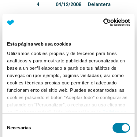
4
04/12/2008
Delantera
Equipamiento*
Detalles destacados
Esta página web usa cookies
Utilizamos cookies propias y de terceros para fines
Maletero con iluminación
analíticos y para mostrarte publicidad personalizada en
Control de distancia en aparcamiento (PDC)
base a un perfil elaborado a partir de tus hábitos de
Volante deportivo de cuero MINI Cooper S
navegación (por ejemplo, páginas visitadas); así como
cookies técnicas propias que permiten el adecuado
+ Ver todos
funcionamiento del sitio web. Puedes aceptar todas las
cookies pulsando el botón “Aceptar todo” o configurarlas
Ficha técnica
pulsando en “Personalizar”, o rechazar su uso clicando
en “Rechazar todas”. Más información en la
Política de
Cookies
.
Exterior
Selección
Necesarias
de
consentimiento