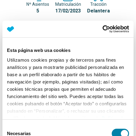
Nº Asientos
Matriculación
Tracción
5
17/02/2023
Delantera
Equipamiento*
Detalles destacados
Esta página web usa cookies
Faros LED (luz de cruce y carretera)
Utilizamos cookies propias y de terceros para fines
analíticos y para mostrarte publicidad personalizada en
Faros antiniebla de LED
base a un perfil elaborado a partir de tus hábitos de
Luz diurna LED
navegación (por ejemplo, páginas visitadas); así como
cookies técnicas propias que permiten el adecuado
+ Ver todos
funcionamiento del sitio web. Puedes aceptar todas las
cookies pulsando el botón “Aceptar todo” o configurarlas
Ficha técnica
pulsando en “Personalizar”, o rechazar su uso clicando
en “Rechazar todas”. Más información en la
Política de
Cookies
.
Exterior
Selección
Necesarias
de