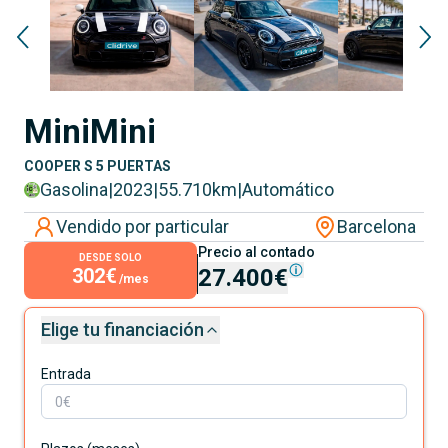
Mini
Mini
COOPER S 5 PUERTAS
Gasolina
|
2023
|
55.710
km
|
Automático
Vendido por particular
Barcelona
Precio al contado
DESDE SOLO
302€
27.400€
/mes
Elige tu financiación
Entrada