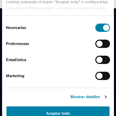
cookies pulsando el botón “Aceptar todo” o configurarlas
pulsando en “Personalizar”, o rechazar su uso clicando
en “Rechazar todas”. Más información en la
Política de
Cookies
.
Selección
Necesarias
de
consentimiento
Clidrive Group
Preferencias
Av. de Manoteras, 38
Madrid
28050
Estadística
Horario
Marketing
Lunes a Viernes
de 09:00 a 19:30
Compra un coche
+34 619 98 96 56
Mostrar detalles
Vende tu coche
+34 638 97 97 84
Aceptar todo