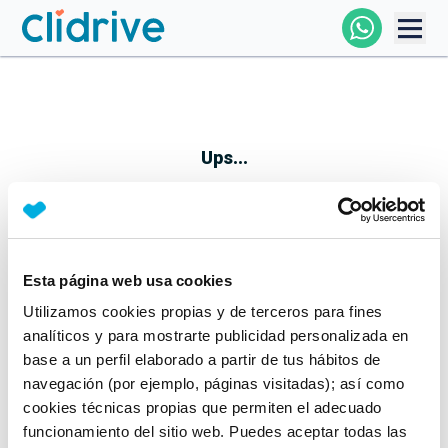
Comprar Coche
Todos Los Coches
Ups...
Profesional
Particular
Esta página web usa cookies
Parece que algo no ha ido bien
Utilizamos cookies propias y de terceros para fines
Financiación
No te preocupes, estamos trabajando en ello
analíticos y para mostrarte publicidad personalizada en
Mientras tanto, puedes echarle un vistazo a nuestros
base a un perfil elaborado a partir de tus hábitos de
Clidrive
coches:
navegación (por ejemplo, páginas visitadas); así como
cookies técnicas propias que permiten el adecuado
Ver coches
funcionamiento del sitio web. Puedes aceptar todas las