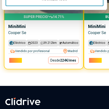
SUPER PRECIO
14.71
%
B
Mini
Mini
Mini
Mini
Cooper Se
Cooper Se
Eléctrico
2023
39.212
km
Automático
Eléctrico
Vendido por profesional
Madrid
Vendido p
20.300€
Desde
224€
/mes
20.900€