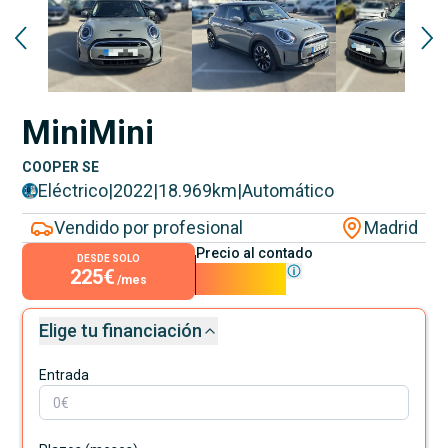
Mini
Mini
COOPER SE
Eléctrico
|
2022
|
18.969
km
|
Automático
Vendido por profesional
Madrid
Precio al contado
DESDE SOLO
225€
20.400€
/mes
Elige tu financiación
Entrada