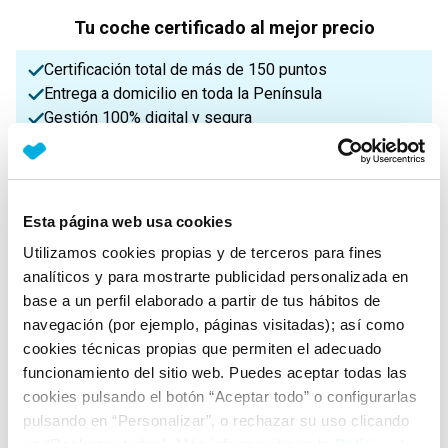
Tu coche certificado al mejor precio
Certificación total de más de 150 puntos
Entrega a domicilio en toda la Península
Gestión 100% digital y segura
¡Enviamos a toda la Península!
Esta página web usa cookies
Características principales
Utilizamos cookies propias y de terceros para fines
analíticos y para mostrarte publicidad personalizada en
base a un perfil elaborado a partir de tus hábitos de
Potencia
Procedencia
IVA
navegación (por ejemplo, páginas visitadas); así como
184 Cv
Nacional
Deducible
cookies técnicas propias que permiten el adecuado
funcionamiento del sitio web. Puedes aceptar todas las
cookies pulsando el botón “Aceptar todo” o configurarlas
Nº Asientos
Matriculación
Tracción
pulsando en “Personalizar”, o rechazar su uso clicando
4
22/04/2022
Delantera
en “Rechazar todas”. Más información en la
Política de