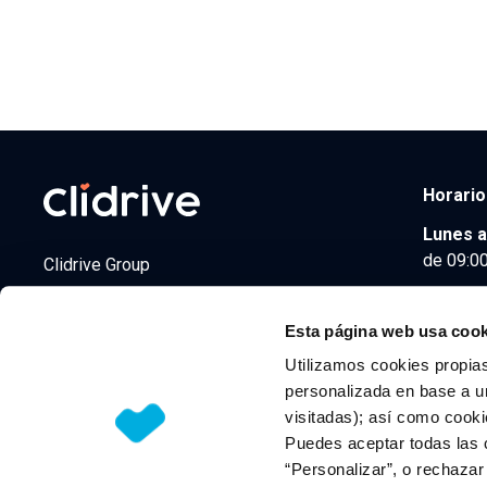
Horario
Lunes a
de 09:00
Clidrive Group
Av. de Manoteras, 38
Madrid
28050
Esta página web usa cook
Utilizamos cookies propias
personalizada en base a un
visitadas); así como cooki
© 2026 CLIDRIVE CAPITAL, SOCIEDAD LIMITADA. Todos l
Puedes aceptar todas las 
“Personalizar”, o rechaza