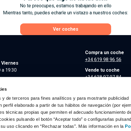
No te preocupes, estamos trabajando en ello
Mientras tanto, puedes echarle un vistazo a nuestros coches:
Ver coches
Compra un coche
+34 619 98 96 56
 Viernes
 a 19:30
Vende tu coche
+34 638 97 97 84
Comunicación y Pre
ies
contacto@clidrive.co
 y de terceros para fines analíticos y para mostrarte publicidad
 perfil elaborado a partir de tus hábitos de navegación (por eje
es técnicas propias que permiten el adecuado funcionamiento del
os derechos reservados.
cookies pulsando el botón “Aceptar todo” o configurarlas pulsan
r su uso clicando en “Rechazar todas”. Más información en la
Po