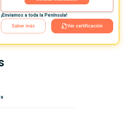
¡Enviamos a toda la Península!
Saber más
Ver certificación
s
n
ra