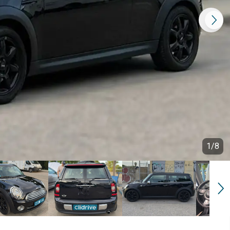
1
/
8