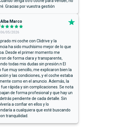
Cuando tenga otro coche para vender, no
ré. Gracias por vuestra gestión
Alba Marco
06/05/2026
rado mi coche con Clidrive y la
ncia ha sido muchísimo mejor de lo que
ba. Desde el primer momento me
ron de forma clara y transparente,
endo todas mis dudas sin presión.n El
 fue muy sencillo, me explicaron bien la
ación y las condiciones, y el coche estaba
mente como en el anuncio. Además, la
 fue rápida y sin complicaciones. Se nota
bajan de forma profesional y que hay un
detrás pendiente de cada detalle. Sin
lvería a confiar en ellos y lo
ndaría a cualquiera que esté buscando
on tranquilidad.