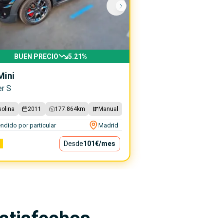
BUEN PRECIO
5.21
%
Mini
r S
olina
2011
177.864
km
Manual
ndido por particular
Madrid
€
Desde
101€
/mes