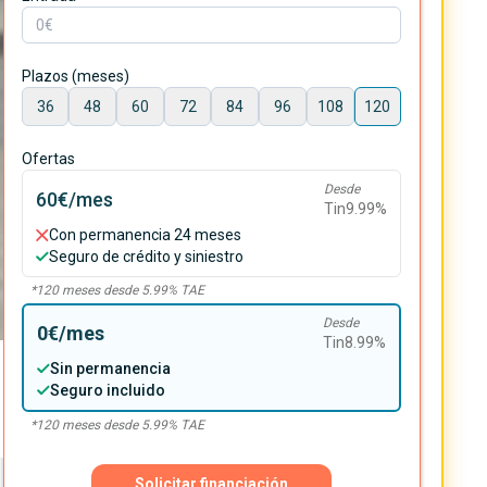
Plazos (meses)
36
48
60
72
84
96
108
120
Ofertas
Desde
60€
/mes
Tin
9.99
%
Con permanencia 24 meses
Seguro de crédito y siniestro
*
120
meses desde
5.99
% TAE
Desde
0€
/mes
Tin
8.99
%
Sin permanencia
Seguro incluido
*
120
meses desde
5.99
% TAE
Solicitar financiación