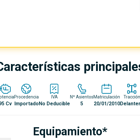
Características principale
otencia
Procedencia
IVA
Nº Asientos
Matriculación
Tracció
95 Cv
Importado
No Deducible
5
20/01/2010
Delante
Equipamiento*