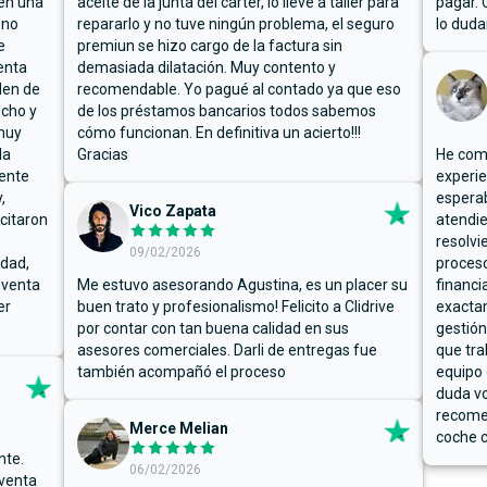
ben una
aceite de la junta del cárter, lo llevé a taller para
pagar. 
 no
repararlo y no tuve ningún problema, el seguro
lo duda
e
premiun se hizo cargo de la factura sin
enta
demasiada dilatación. Muy contento y
den de
recomendable. Yo pagué al contado ya que eso
ucho y
de los préstamos bancarios todos sabemos
muy
cómo funcionan. En definitiva un acierto!!!
la
Gracias
He comp
mente
experie
,
espera
Vico Zapata
icitaron
atendie
resolvi
09/02/2026
rdad,
proceso
 venta
Me estuvo asesorando Agustina, es un placer su
financi
er
buen trato y profesionalismo! Felicito a Clidrive
exacta
por contar con tan buena calidad en sus
gestión
asesores comerciales. Darli de entregas fue
que tra
también acompañó el proceso
equipo 
duda vo
recome
Merce Melian
coche c
nte.
06/02/2026
 venta