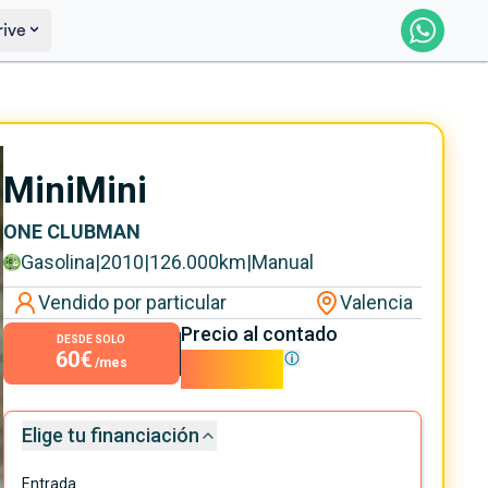
rive
Saber más
Ver certificación
Mini
Mini
ONE CLUBMAN
Gasolina
|
2010
|
126.000
km
|
Manual
Vendido por particular
Valencia
Precio al contado
DESDE SOLO
60€
5.400€
/mes
Elige tu financiación
Entrada