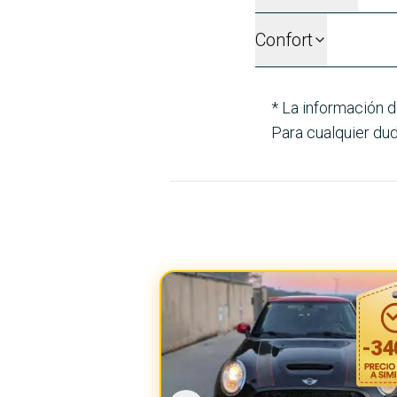
Confort
* La información d
Para cualquier dud
-
34