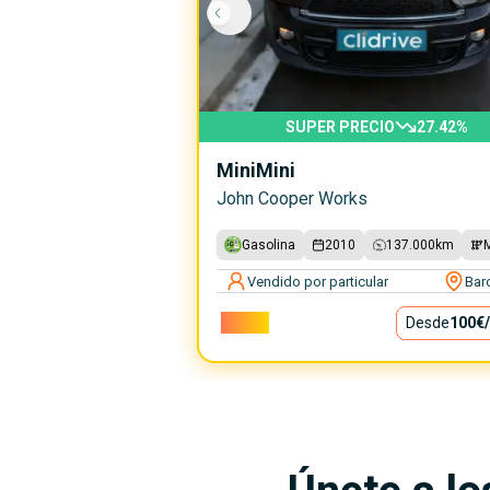
SUPER PRECIO
27.42
%
Mini
Mini
John Cooper Works
Gasolina
2010
137.000
km
Vendido por particular
Bar
9.000€
Desde
100€