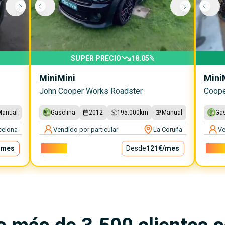
SUPER PRECIO
18.05
%
Mini
Mini
Mini
John Cooper Works Roadster
Coope
Manual
Gasolina
2012
195.000
km
Manual
Gas
celona
Vendido por particular
La Coruña
Ve
/mes
10.900€
Desde
121€
/mes
9.100