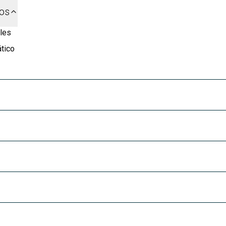
dos
les
tico