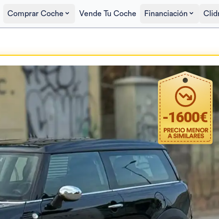
Comprar Coche
Vende Tu Coche
Financiación
Clid
Precio al contado
5.400€
-
1600
€