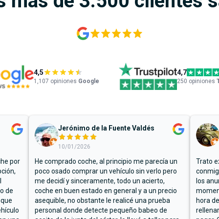
s más de 3.500 clientes 
4,5
4,7
1,107
opiniones
Google
250 opiniones
Jerónimo de la Fuente Valdés
10/01/2026
che por
He comprado coche, al principio me parecía un
Trato e
ción,
poco osado comprar un vehículo sin verlo pero
conmigo
l
me decidí y sinceramente, todo un acierto,
los anu
io de
coche en buen estado en general y a un precio
moment
 que
asequible, no obstante le realicé una prueba
hora de
hículo
personal donde detecte pequeño babeo de
rellena