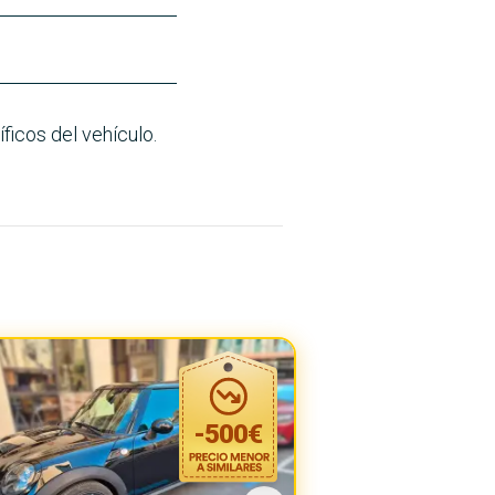
ficos del vehículo.
-
500
€