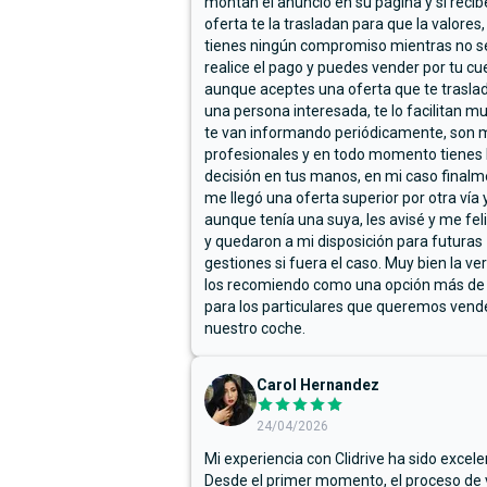
montan el anuncio en su página y si reci
oferta te la trasladan para que la valores,
tienes ningún compromiso mientras no s
realice el pago y puedes vender por tu cu
aunque aceptes una oferta que te trasla
una persona interesada, te lo facilitan m
te van informando periódicamente, son 
profesionales y en todo momento tienes 
decisión en tus manos, en mi caso final
me llegó una oferta superior por otra vía y
aunque tenía una suya, les avisé y me fel
y quedaron a mi disposición para futuras
gestiones si fuera el caso. Muy bien la ve
los recomiendo como una opción más de
para los particulares que queremos vend
nuestro coche.
Carol Hernandez
24/04/2026
Mi experiencia con Clidrive ha sido excele
Desde el primer momento, el proceso de