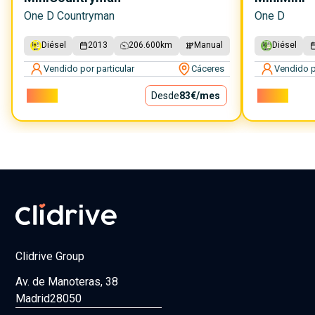
One D Countryman
One D
Diésel
2013
206.600
km
Manual
Diésel
Vendido por particular
Cáceres
Vendido p
7.500€
Desde
83€
/mes
9.000€
Clidrive Group
Av. de Manoteras, 38
Madrid
28050