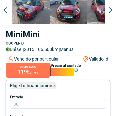
Mini
Mini
COOPER D
Diésel
|
2015
|
106.500
km
|
Manual
Vendido por particular
Valladolid
Precio al contado
DESDE SOLO
119€
10.750€
/mes
Elige tu financiación
Entrada