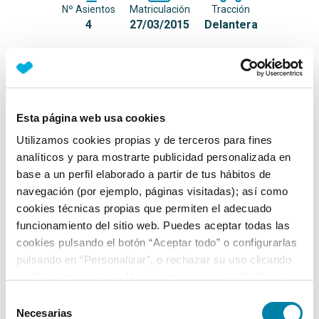
Nº Asientos
Matriculación
Tracción
4
27/03/2015
Delantera
Equipamiento*
Detalles destacados
Esta página web usa cookies
MINI Connected para terminales de Apple
Utilizamos cookies propias y de terceros para fines
analíticos y para mostrarte publicidad personalizada en
Alumbrado LED de ambiente (naranja) para bolsas de
base a un perfil elaborado a partir de tus hábitos de
puerta y consola central
navegación (por ejemplo, páginas visitadas); así como
Luces de lectura delanteras LED
cookies técnicas propias que permiten el adecuado
funcionamiento del sitio web. Puedes aceptar todas las
+ Ver todos
cookies pulsando el botón “Aceptar todo” o configurarlas
pulsando en “Personalizar”, o rechazar su uso clicando
Ficha técnica
en “Rechazar todas”. Más información en la
Política de
Cookies
.
Selección
Exterior
Necesarias
de