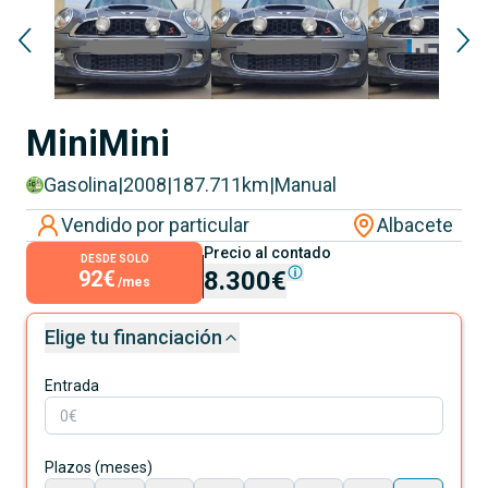
Mini
Mini
Gasolina
|
2008
|
187.711
km
|
Manual
Vendido por particular
Albacete
Precio al contado
DESDE SOLO
92€
8.300€
/mes
Elige tu financiación
Entrada
Plazos (meses)