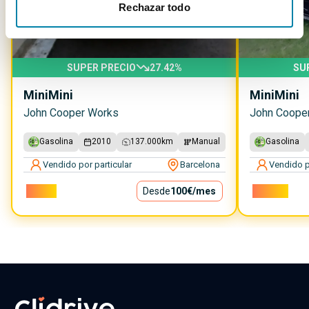
Rechazar todo
SUPER PRECIO
27.42
%
SU
Mini
Mini
Mini
Mini
John Cooper Works
John Coope
Gasolina
2010
137.000
km
Manual
Gasolina
Vendido por particular
Barcelona
Vendido p
9.000€
Desde
100€
/mes
10.900€