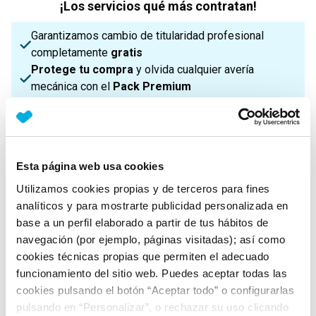
¡Los servicios qué más contratan!
Garantizamos cambio de titularidad profesional
completamente
gratis
Protege tu compra
y olvida cualquier avería
mecánica con el
Pack Premium
Certificación documental completa del vehículo
¡Enviamos a toda la Península!
Esta página web usa cookies
Características principales
Utilizamos cookies propias y de terceros para fines
analíticos y para mostrarte publicidad personalizada en
base a un perfil elaborado a partir de tus hábitos de
navegación (por ejemplo, páginas visitadas); así como
Potencia
Procedencia
IVA
174 Cv
Nacional
Deducible
cookies técnicas propias que permiten el adecuado
funcionamiento del sitio web. Puedes aceptar todas las
cookies pulsando el botón “Aceptar todo” o configurarlas
pulsando en “Personalizar”, o rechazar su uso clicando
Nº Asientos
Matriculación
Tracción