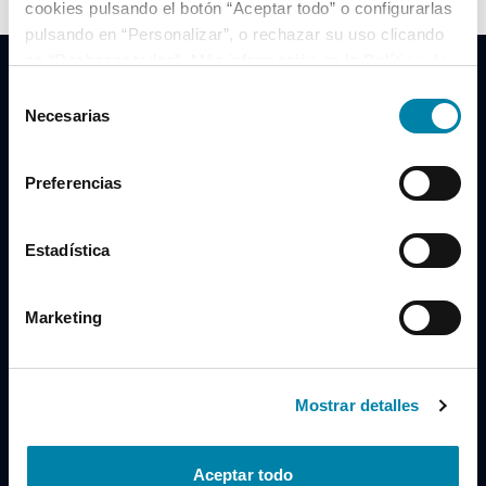
cookies pulsando el botón “Aceptar todo” o configurarlas
pulsando en “Personalizar”, o rechazar su uso clicando
en “Rechazar todas”. Más información en la
Política de
Cookies
.
Selección
Necesarias
de
consentimiento
Clidrive Group
Preferencias
Av. de Manoteras, 38
Madrid
28050
Estadística
Horario
Marketing
Lunes a Viernes
de 09:00 a 19:30
Compra un coche
+34 619 98 96 56
Mostrar detalles
Vende tu coche
+34 638 97 97 84
Aceptar todo