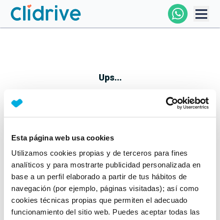
Comprar Coche
Todos Los Coches
Ups...
Profesional
Particular
Esta página web usa cookies
Parece que algo no ha ido bien
Utilizamos cookies propias y de terceros para fines
Financiación
No te preocupes, estamos trabajando en ello
analíticos y para mostrarte publicidad personalizada en
Mientras tanto, puedes echarle un vistazo a nuestros
base a un perfil elaborado a partir de tus hábitos de
Clidrive
coches:
navegación (por ejemplo, páginas visitadas); así como
cookies técnicas propias que permiten el adecuado
Ver coches
funcionamiento del sitio web. Puedes aceptar todas las