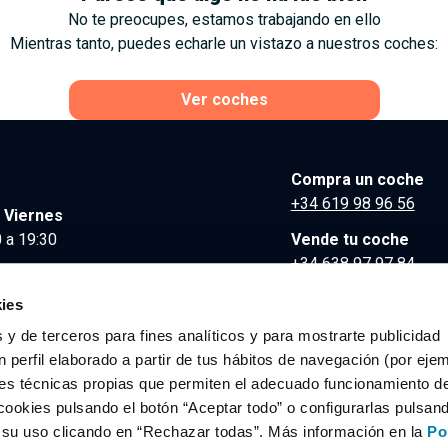
No te preocupes, estamos trabajando en ello
Mientras tanto, puedes echarle un vistazo a nuestros coches:
Ver coches
Compra un coche
+34 619 98 96 56
 Viernes
 a 19:30
Vende tu coche
+34 638 97 97 84
Comunicación y Pre
ies
contacto@clidrive.co
 y de terceros para fines analíticos y para mostrarte publicidad
 perfil elaborado a partir de tus hábitos de navegación (por eje
es técnicas propias que permiten el adecuado funcionamiento del
os derechos reservados.
cookies pulsando el botón “Aceptar todo” o configurarlas pulsan
r su uso clicando en “Rechazar todas”. Más información en la
Po