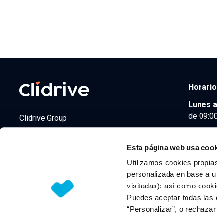
Horario
Lunes a
de 09:00
Clidrive Group
Av. de Manoteras, 38
Madrid
28050
Esta página web usa cook
Utilizamos cookies propias
personalizada en base a un
visitadas); así como cooki
© 2026 CLIDRIVE CAPITAL, SOCIEDAD LIMITADA. Todos l
Puedes aceptar todas las 
“Personalizar”, o rechaza