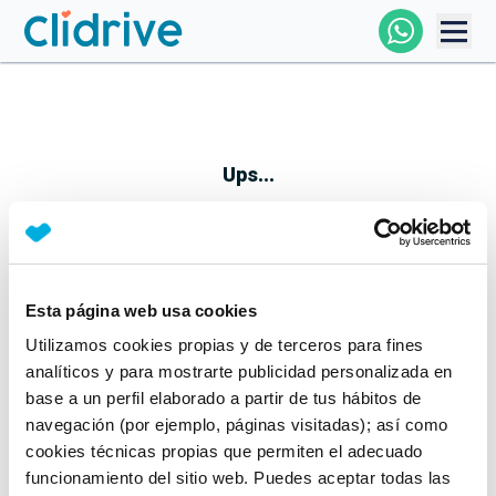
Comprar Coche
Todos Los Coches
Ups...
Profesional
Particular
Esta página web usa cookies
Parece que algo no ha ido bien
Utilizamos cookies propias y de terceros para fines
Financiación
No te preocupes, estamos trabajando en ello
analíticos y para mostrarte publicidad personalizada en
Mientras tanto, puedes echarle un vistazo a nuestros
base a un perfil elaborado a partir de tus hábitos de
Clidrive
coches:
navegación (por ejemplo, páginas visitadas); así como
cookies técnicas propias que permiten el adecuado
Ver coches
funcionamiento del sitio web. Puedes aceptar todas las