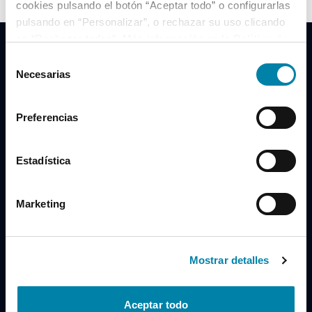
cookies pulsando el botón “Aceptar todo” o configurarlas
pulsando en “Personalizar”, o rechazar su uso clicando
en “Rechazar todas”. Más información en la
Política de
Cookies
.
Selección
Necesarias
de
consentimiento
Clidrive Group
Preferencias
Av. de Manoteras, 38
Madrid
28050
Estadística
Horario
Marketing
Lunes a Viernes
de 09:00 a 19:30
Compra un coche
+34 619 98 96 56
Mostrar detalles
Vende tu coche
+34 638 97 97 84
Aceptar todo