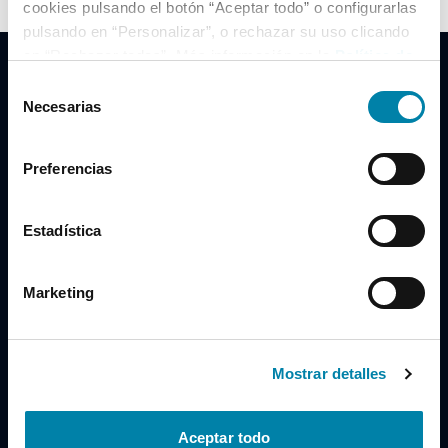
cookies pulsando el botón “Aceptar todo” o configurarlas
pulsando en “Personalizar”, o rechazar su uso clicando
en “Rechazar todas”. Más información en la
Política de
Cookies
.
Selección
Necesarias
de
consentimiento
Clidrive Group
Preferencias
Av. de Manoteras, 38
Madrid
28050
Estadística
Horario
Marketing
Lunes a Viernes
de 09:00 a 19:30
Compra un coche
+34 619 98 96 56
Mostrar detalles
Vende tu coche
+34 638 97 97 84
Aceptar todo