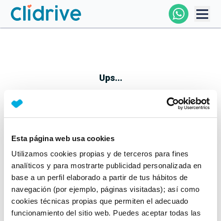
Comprar Coche
Todos Los Coches
Ups...
Profesional
Particular
Esta página web usa cookies
Parece que algo no ha ido bien
Utilizamos cookies propias y de terceros para fines
Financiación
No te preocupes, estamos trabajando en ello
analíticos y para mostrarte publicidad personalizada en
Mientras tanto, puedes echarle un vistazo a nuestros
base a un perfil elaborado a partir de tus hábitos de
Clidrive
coches:
navegación (por ejemplo, páginas visitadas); así como
cookies técnicas propias que permiten el adecuado
Ver coches
funcionamiento del sitio web. Puedes aceptar todas las