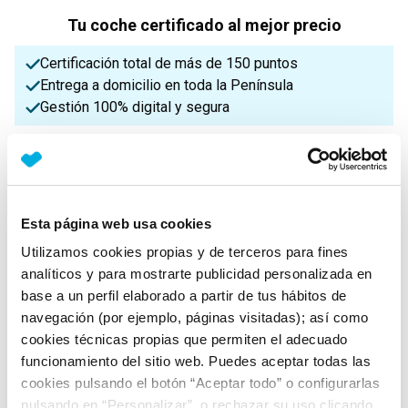
Tu coche certificado al mejor precio
Certificación total de más de 150 puntos
Entrega a domicilio en toda la Península
Gestión 100% digital y segura
¡Enviamos a toda la Península!
Características principales
Esta página web usa cookies
Utilizamos cookies propias y de terceros para fines
analíticos y para mostrarte publicidad personalizada en
Potencia
Procedencia
IVA
base a un perfil elaborado a partir de tus hábitos de
117 Cv
Nacional
Deducible
navegación (por ejemplo, páginas visitadas); así como
cookies técnicas propias que permiten el adecuado
funcionamiento del sitio web. Puedes aceptar todas las
Nº Asientos
Matriculación
Tracción
cookies pulsando el botón “Aceptar todo” o configurarlas
5
27/02/2020
Delantera
pulsando en “Personalizar”, o rechazar su uso clicando