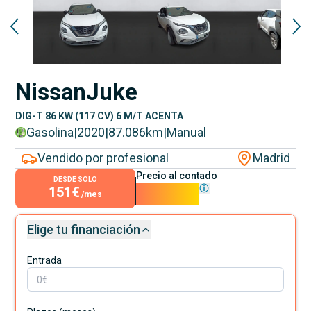
Nissan
Juke
DIG-T 86 KW (117 CV) 6 M/T ACENTA
Gasolina
|
2020
|
87.086
km
|
Manual
Vendido por profesional
Madrid
Precio al contado
DESDE SOLO
151€
13.690€
/mes
Elige tu financiación
Entrada