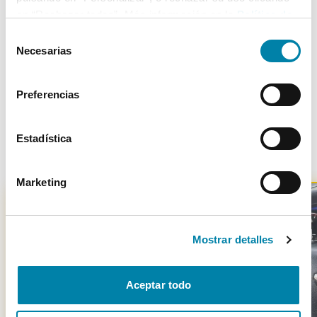
en “Rechazar todas”. Más información en la
Política de
Cookies
.
Selección
Necesarias
Más de 3.500 clientes satisfechos
de
consentimiento
Preferencias
Estadística
Otros coches parecidos
Marketing
Mostrar detalles
-
7100
€
Aceptar todo