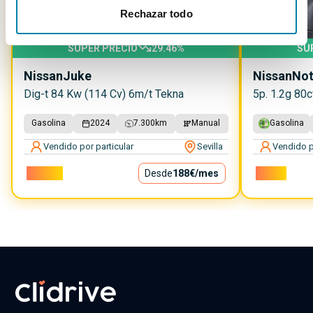
Rechazar todo
SUPER PRECIO
29.46
%
SU
Nissan
Juke
Nissan
No
Dig-t 84 Kw (114 Cv) 6m/t Tekna
5p. 1.2g 80
Gasolina
2024
7.300
km
Manual
Gasolina
Vendido por particular
Sevilla
Vendido p
17.000€
Desde
188€
/mes
7.999€