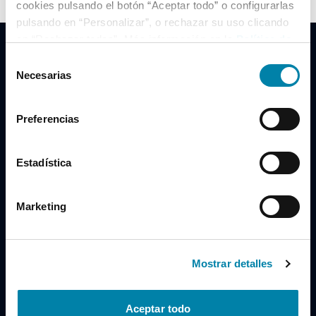
cookies pulsando el botón “Aceptar todo” o configurarlas
pulsando en “Personalizar”, o rechazar su uso clicando
en “Rechazar todas”. Más información en la
Política de
Cookies
.
Selección
Necesarias
de
consentimiento
Clidrive Group
Preferencias
Av. de Manoteras, 38
Madrid
28050
Estadística
Horario
Marketing
Lunes a Viernes
de 09:00 a 19:30
Compra un coche
+34 619 98 96 56
Mostrar detalles
Vende tu coche
+34 638 97 97 84
Aceptar todo