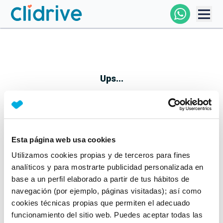
Comprar Coche
Todos Los Coches
Ups...
Profesional
Particular
Esta página web usa cookies
Parece que algo no ha ido bien
Utilizamos cookies propias y de terceros para fines
Financiación
No te preocupes, estamos trabajando en ello
analíticos y para mostrarte publicidad personalizada en
Mientras tanto, puedes echarle un vistazo a nuestros
base a un perfil elaborado a partir de tus hábitos de
Clidrive
coches:
navegación (por ejemplo, páginas visitadas); así como
cookies técnicas propias que permiten el adecuado
Ver coches
funcionamiento del sitio web. Puedes aceptar todas las