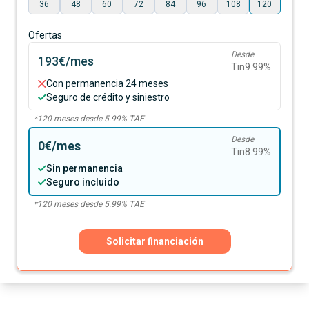
36
48
60
72
84
96
108
120
Ofertas
Desde
193€
/mes
Tin
9.99
%
Con permanencia 24 meses
Seguro de crédito y siniestro
*
120
meses desde
5.99
% TAE
Desde
0€
/mes
Tin
8.99
%
Sin permanencia
Seguro incluido
*
120
meses desde
5.99
% TAE
Solicitar financiación