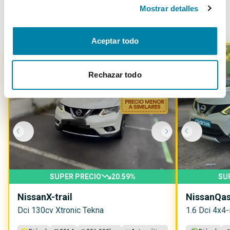
Mostrar detalles
Otros coches parecidos
Aceptar todo
Rechazar todo
-
2100
€
SUPER PRECIO
20.59
%
SU
Nissan
X-trail
Nissan
Qas
Dci 130cv Xtronic Tekna
1.6 Dci 4x4-