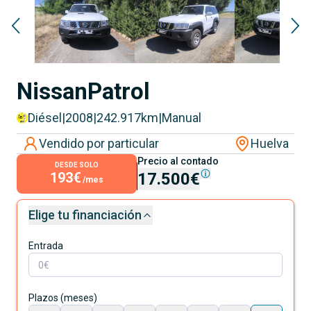
Nissan
Patrol
Diésel
|
2008
|
242.917
km
|
Manual
Vendido por particular
Huelva
Precio al contado
DESDE SOLO
193€
17.500€
/mes
Elige tu financiación
Entrada
Plazos (meses)