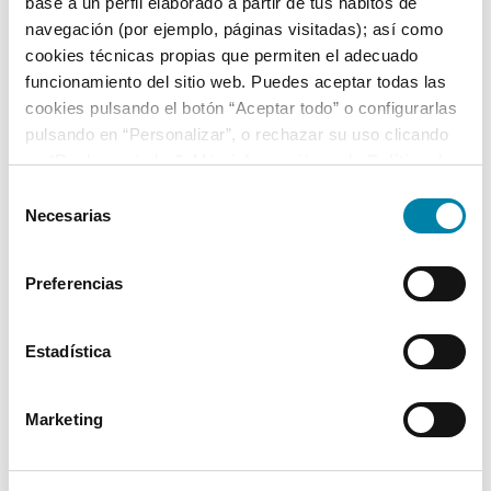
base a un perfil elaborado a partir de tus hábitos de
5
26/09/2008
Cuatro Ruedas
navegación (por ejemplo, páginas visitadas); así como
cookies técnicas propias que permiten el adecuado
funcionamiento del sitio web. Puedes aceptar todas las
Equipamiento*
cookies pulsando el botón “Aceptar todo” o configurarlas
pulsando en “Personalizar”, o rechazar su uso clicando
Detalles destacados
en “Rechazar todas”. Más información en la
Política de
Cookies
.
Vehículo totalmente de origen, sin modificaciones
Selección
Necesarias
de
consentimiento
* La información de Equipamiento puede no reflejar todos los detalles
específicos del vehículo.
Preferencias
Para cualquier duda, contacta con nuestro equipo.
Estadística
Más de 3.500 clientes satisfechos
Marketing