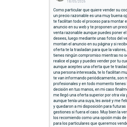
18/05/2026
Como particular que quiere vender su co
un precio razonable es una muy buena op
te facilitan todo el proceso para montar e
anuncio en su web y te proponen un prec
venta razonable aunque puedes poner el
desees, luego mediante unas fotos del ve
montan el anuncio en su página y si reci
oferta te la trasladan para que la valores,
tienes ningún compromiso mientras no s
realice el pago y puedes vender por tu cu
aunque aceptes una oferta que te trasla
una persona interesada, te lo facilitan m
te van informando periódicamente, son 
profesionales y en todo momento tienes 
decisión en tus manos, en mi caso final
me llegó una oferta superior por otra vía y
aunque tenía una suya, les avisé y me fel
y quedaron a mi disposición para futuras
gestiones si fuera el caso. Muy bien la ve
los recomiendo como una opción más de
para los particulares que queremos vend