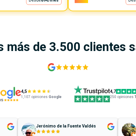
Desde
89€
/mes
7.500€
Des
s más de 3.500 clientes 
4,5
4,7
1,107
opiniones
Google
250 opiniones
Jerónimo de la Fuente Valdés