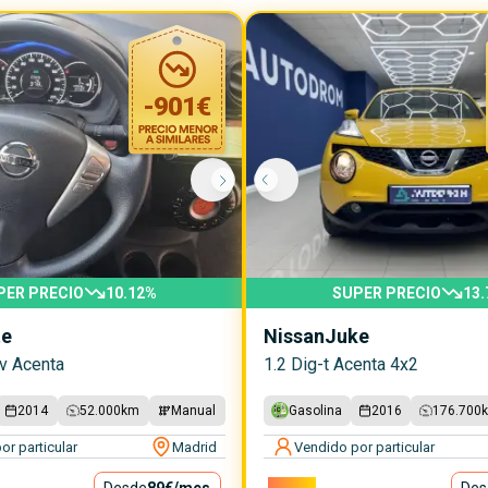
-
901
€
PER PRECIO
10.12
%
SUPER PRECIO
13.
te
Nissan
Juke
cv Acenta
1.2 Dig-t Acenta 4x2
2014
52.000
km
Manual
Gasolina
2016
176.700
or particular
Madrid
Vendido por particular