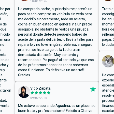
10/01/2026
che por
He comprado coche, al principio me parecía un
Trato e
ción,
poco osado comprar un vehículo sin verlo pero
conmigo
l
me decidí y sinceramente, todo un acierto,
los anu
io de
coche en buen estado en general y a un precio
moment
 que
asequible, no obstante le realicé una prueba
hora de
hículo
personal donde detecte pequeño babeo de
rellena
ben una
aceite de la junta del cárter, lo llevé a taller para
pagar. 
 no
repararlo y no tuve ningún problema, el seguro
lo duda
e
premiun se hizo cargo de la factura sin
enta
demasiada dilatación. Muy contento y
den de
recomendable. Yo pagué al contado ya que eso
ucho y
de los préstamos bancarios todos sabemos
muy
cómo funcionan. En definitiva un acierto!!!
la
Gracias
He comp
mente
experie
,
espera
Vico Zapata
icitaron
atendie
resolvi
09/02/2026
rdad,
proceso
 venta
Me estuvo asesorando Agustina, es un placer su
financi
er
buen trato y profesionalismo! Felicito a Clidrive
exacta