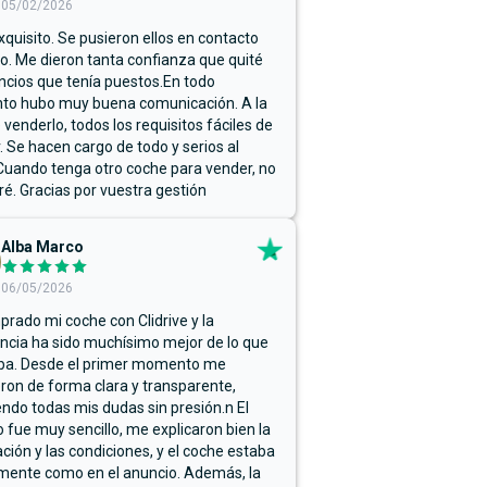
05/02/2026
xquisito. Se pusieron ellos en contacto
. Me dieron tanta confianza que quité
ncios que tenía puestos.En todo
o hubo muy buena comunicación. A la
 venderlo, todos los requisitos fáciles de
r. Se hacen cargo de todo y serios al
Cuando tenga otro coche para vender, no
ré. Gracias por vuestra gestión
Alba Marco
06/05/2026
rado mi coche con Clidrive y la
ncia ha sido muchísimo mejor de lo que
ba. Desde el primer momento me
ron de forma clara y transparente,
endo todas mis dudas sin presión.n El
 fue muy sencillo, me explicaron bien la
ación y las condiciones, y el coche estaba
mente como en el anuncio. Además, la