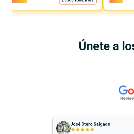
17.000€
Desde
188€
/mes
7.999€
Únete a lo
José Otero Salgado