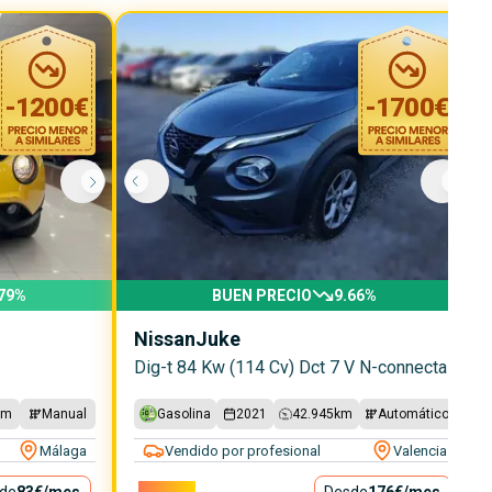
-
1200
€
-
1700
€
79
%
BUEN PRECIO
9.66
%
Nissan
Juke
Dig-t 84 Kw (114 Cv) Dct 7 V N-connecta
km
Manual
Gasolina
2021
42.945
km
Automático
Málaga
Vendido por profesional
Valencia