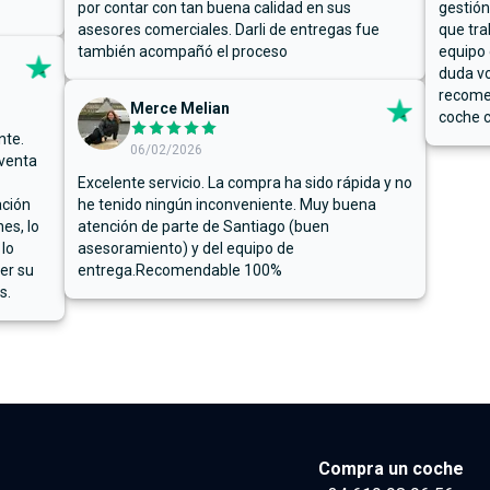
por contar con tan buena calidad en sus
gestión
asesores comerciales. Darli de entregas fue
que tra
también acompañó el proceso
equipo 
duda vo
recome
Merce Melian
coche c
nte.
06/02/2026
 venta
Excelente servicio. La compra ha sido rápida y no
ación
he tenido ningún inconveniente. Muy buena
es, lo
atención de parte de Santiago (buen
 lo
asesoramiento) y del equipo de
er su
entrega.Recomendable 100%
s.
Compra un coche