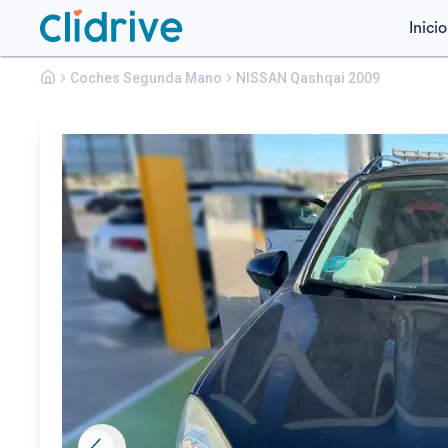
Inicio
Nissan
Coches Segunda Mano
Qashqai
NISSAN Qashqai 2009
1.2I DIGT SS ACENTA 4X2