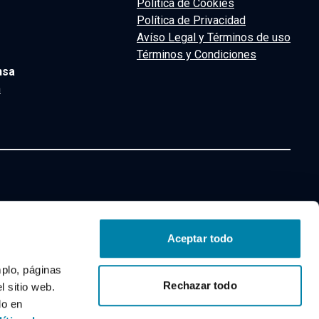
Política de Cookies
Política de Privacidad
Avíso Legal y Términos de uso
Términos y Condiciones
nsa
m
Aceptar todo
mplo, páginas
Rechazar todo
 sitio web.
Eléctrico de segunda mano y ocasión
do en
ashqai GLP de segunda mano y ocasión