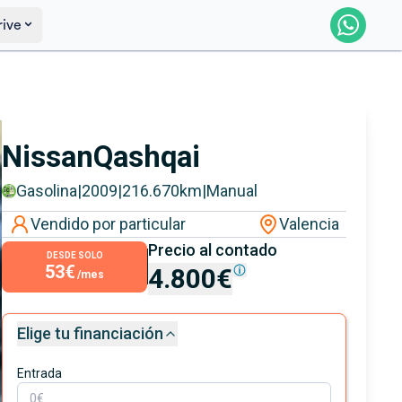
rive
Saber más
Ver certificación
Nissan
Qashqai
Gasolina
|
2009
|
216.670
km
|
Manual
Vendido por particular
Valencia
Precio al contado
DESDE SOLO
53€
4.800€
/mes
Elige tu financiación
Entrada