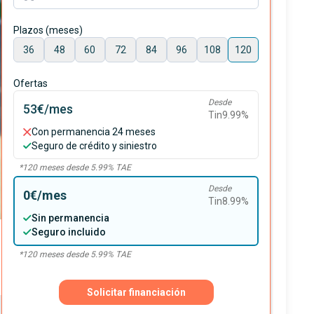
Plazos (meses)
36
48
60
72
84
96
108
120
Ofertas
Desde
53€
/mes
Tin
9.99
%
Con permanencia 24 meses
Seguro de crédito y siniestro
*
120
meses desde
5.99
% TAE
Desde
0€
/mes
Tin
8.99
%
Sin permanencia
Seguro incluido
*
120
meses desde
5.99
% TAE
Solicitar financiación