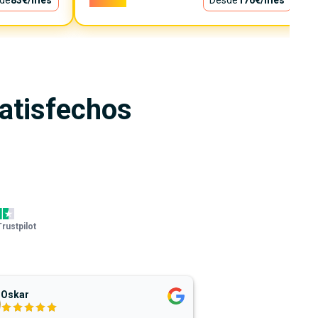
de
83€
/mes
15.900€
Desde
176€
/mes
satisfechos
Trustpilot
Oskar