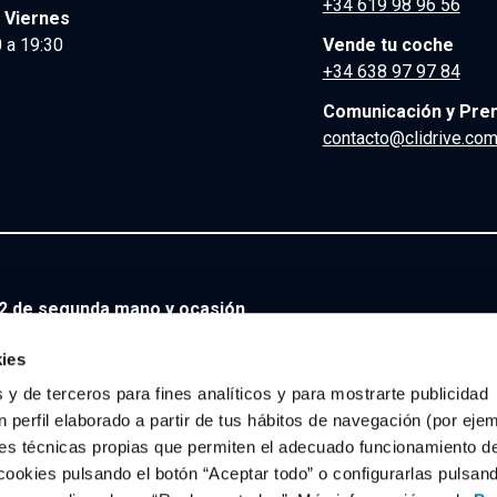
+34 619 98 96 56
 Viernes
 a 19:30
Vende tu coche
+34 638 97 97 84
Comunicación y Pre
contacto@clidrive.co
X2 de segunda mano y ocasión
no y ocasión
ies
 y de terceros para fines analíticos y para mostrarte publicidad
e ocasión
 perfil elaborado a partir de tus hábitos de navegación (por eje
es técnicas propias que permiten el adecuado funcionamiento del
san Qashqai Diésel de segunda mano y ocasión
|
Nissan Qashqai 
cookies pulsando el botón “Aceptar todo” o configurarlas pulsan
n
|
Nissan Qashqai Híbrido de segunda mano y ocasión
|
Nissan Q