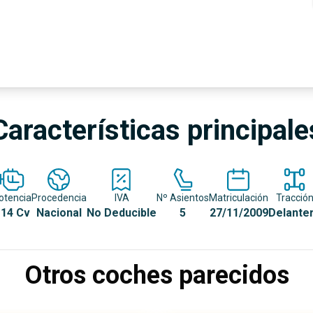
Características principale
otencia
Procedencia
IVA
Nº Asientos
Matriculación
Tracció
14 Cv
Nacional
No Deducible
5
27/11/2009
Delante
Otros coches parecidos