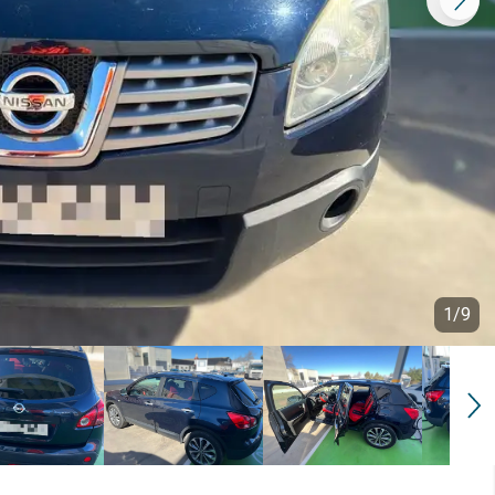
1
/
9