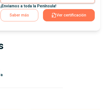
¡Enviamos a toda la Península!
Saber más
Ver certificación
s
n
ra