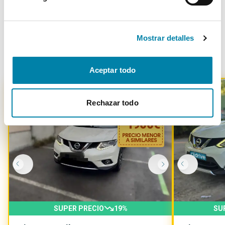
Mostrar detalles
Otros coches parecidos
Aceptar todo
Rechazar todo
-
1900
€
SUPER PRECIO
19
%
SU