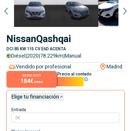
Nissan
Qashqai
DCI 85 KW 115 CV E6D ACENTA
Diésel
|
2020
|
78.229
km
|
Manual
Vendido por profesional
Madrid
Precio al contado
DESDE SOLO
184€
16.690€
/mes
Elige tu financiación
Entrada