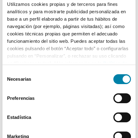
Utilizamos cookies propias y de terceros para fines
analíticos y para mostrarte publicidad personalizada en
Equipamiento*
base a un perfil elaborado a partir de tus hábitos de
navegación (por ejemplo, páginas visitadas); así como
Detalles destacados
cookies técnicas propias que permiten el adecuado
funcionamiento del sitio web. Puedes aceptar todas las
Luz de día LED
cookies pulsando el botón “Aceptar todo” o configurarlas
Sensores de aparcamiento delantero
pulsando en “Personalizar”, o rechazar su uso clicando
en “Rechazar todas”. Más información en la
Política de
Sensores de aparcamiento trasero
Cookies
.
Selección
+ Ver todos
Necesarias
de
consentimiento
* La información de Equipamiento puede no reflejar todos los detalles
Preferencias
específicos del vehículo.
Para cualquier duda, contacta con nuestro equipo.
Estadística
Más de 3.500 clientes satisfechos
Marketing