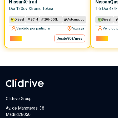
Nissan
X-trail
Nissan
Qas
Dci 130cv Xtronic Tekna
1.6 Dci 4x4-
Diésel
2014
206.000
km
Automático
Diésel
Vendido por particular
Vizcaya
Vendido p
8.100€
Desde
90€
/mes
8.800€
Clidrive Group
Av. de Manoteras, 38
Madrid
28050