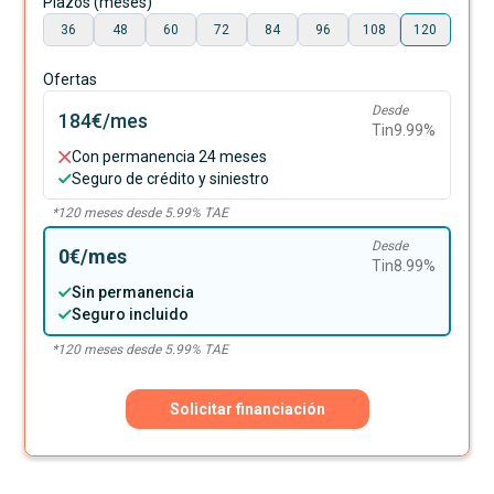
Plazos (meses)
36
48
60
72
84
96
108
120
Ofertas
Desde
184€
/mes
Tin
9.99
%
Con permanencia 24 meses
Seguro de crédito y siniestro
*
120
meses desde
5.99
% TAE
Desde
0€
/mes
Tin
8.99
%
Sin permanencia
Seguro incluido
*
120
meses desde
5.99
% TAE
Solicitar financiación