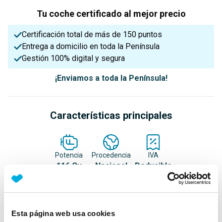
Tu coche certificado al mejor precio
Certificación total de más de 150 puntos
Entrega a domicilio en toda la Península
Gestión 100% digital y segura
¡Enviamos a toda la Península!
Características principales
Potencia
Procedencia
IVA
116 Cv
Nacional
Deducible
Nº Asientos
Matriculación
Tracción
Esta página web usa cookies
5
10/06/2020
Delantera