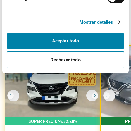
Mostrar detalles
Otros coches parecidos
Aceptar todo
Rechazar todo
-
13.299
€
SUPER PRECIO
32.28
%
PR