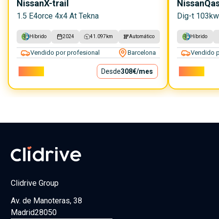
Nissan
X-trail
Nissan
Qas
1.5 E4orce 4x4 At Tekna
Dig-t 103kw
Híbrido
2024
41.097
km
Automático
Híbrido
Vendido por profesional
Barcelona
Vendido p
27.900€
Desde
308€
/mes
17.900€
Clidrive Group
Av. de Manoteras, 38
Madrid
28050