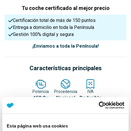
Tu coche certificado al mejor precio
Certificación total de más de 150 puntos
Entrega a domicilio en toda la Península
Gestión 100% digital y segura
¡Enviamos a toda la Península!
Características principales
Potencia
Procedencia
IVA
158 Cv
Nacional
Deducible
Nº Asientos
Matriculación
Tracción
Esta página web usa cookies
5
11/08/2023
Delantera