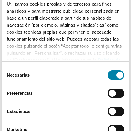
Utilizamos cookies propias y de terceros para fines
analíticos y para mostrarte publicidad personalizada en
Equipamiento*
base a un perfil elaborado a partir de tus hábitos de
navegación (por ejemplo, páginas visitadas); así como
Detalles destacados
cookies técnicas propias que permiten el adecuado
funcionamiento del sitio web. Puedes aceptar todas las
Apple CarPlay y Android Auto inalámbricos
cookies pulsando el botón “Aceptar todo” o configurarlas
Faros Full LED
pulsando en “Personalizar”, o rechazar su uso clicando
en “Rechazar todas”. Más información en la
Política de
Luz diurna LED
Cookies
.
Selección
+ Ver todos
Necesarias
de
consentimiento
* La información de Equipamiento puede no reflejar todos los detalles
Preferencias
específicos del vehículo.
Para cualquier duda, contacta con nuestro equipo.
Estadística
Más de 3.500 clientes satisfechos
Marketing