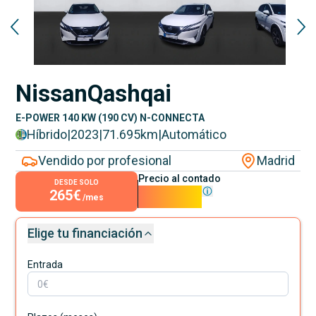
Nissan
Qashqai
E-POWER 140 KW (190 CV) N-CONNECTA
Híbrido
|
2023
|
71.695
km
|
Automático
Vendido por profesional
Madrid
Precio al contado
DESDE SOLO
265€
23.990€
/mes
Elige tu financiación
Entrada