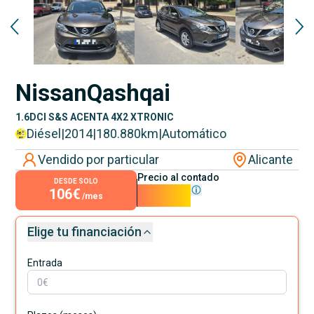
Nissan
Qashqai
1.6DCI S&S ACENTA 4X2 XTRONIC
Diésel
|
2014
|
180.880
km
|
Automático
Vendido por particular
Alicante
Precio al contado
DESDE SOLO
106€
9.600€
/mes
Elige tu financiación
Entrada