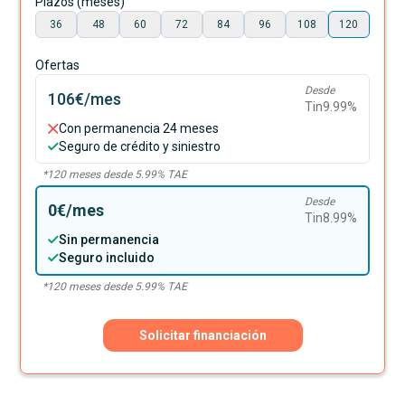
Plazos (meses)
36
48
60
72
84
96
108
120
Ofertas
Desde
106€
/mes
Tin
9.99
%
Con permanencia 24 meses
Seguro de crédito y siniestro
*
120
meses desde
5.99
% TAE
Desde
0€
/mes
Tin
8.99
%
Sin permanencia
Seguro incluido
*
120
meses desde
5.99
% TAE
Solicitar financiación