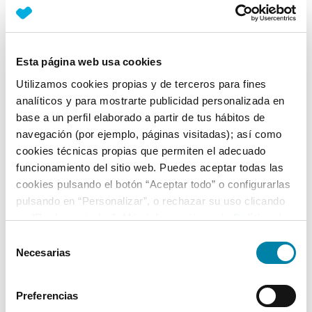
Nº Asientos
Matriculación
Tracción
5
04/04/2014
Delantera
Esta página web usa cookies
Equipamiento*
Utilizamos cookies propias y de terceros para fines
analíticos y para mostrarte publicidad personalizada en
Ficha técnica
base a un perfil elaborado a partir de tus hábitos de
navegación (por ejemplo, páginas visitadas); así como
Exterior
cookies técnicas propias que permiten el adecuado
funcionamiento del sitio web. Puedes aceptar todas las
cookies pulsando el botón “Aceptar todo” o configurarlas
Interior
pulsando en “Personalizar”, o rechazar su uso clicando
en “Rechazar todas”. Más información en la
Política de
Seguridad
Cookies
.
Selección
Necesarias
de
consentimiento
Multimedia
Preferencias