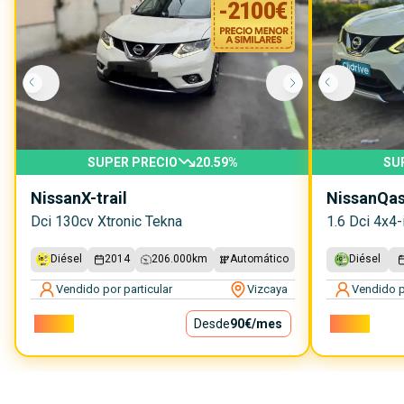
-
2100
€
SUPER PRECIO
20.59
%
SU
Nissan
X-trail
Nissan
Qas
Dci 130cv Xtronic Tekna
1.6 Dci 4x4-
Diésel
2014
206.000
km
Automático
Diésel
Vendido por particular
Vizcaya
Vendido p
8.100€
Desde
90€
/mes
8.800€