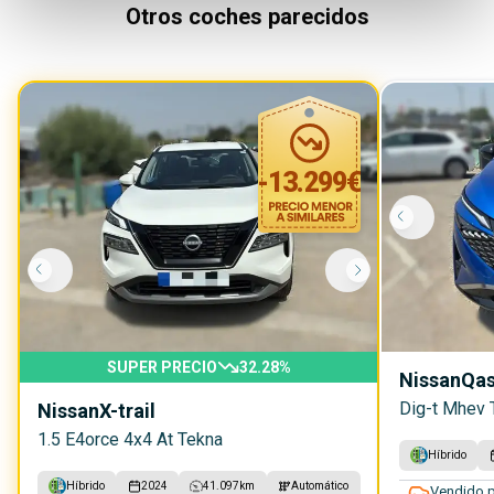
Otros coches parecidos
-
13.299
€
SUPER PRECIO
32.28
%
Nissan
Qas
Dig-t Mhev 
Nissan
X-trail
1.5 E4orce 4x4 At Tekna
Híbrido
Híbrido
2024
41.097
km
Automático
Vendido p