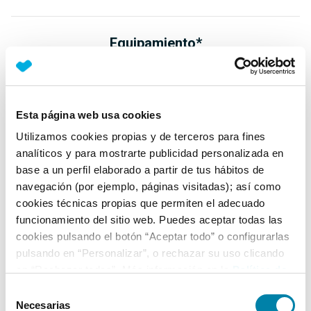
Equipamiento*
Detalles destacados
Faros Full LED
Esta página web usa cookies
Faros antiniebla traseros LED
Utilizamos cookies propias y de terceros para fines
Luz diurna LED
analíticos y para mostrarte publicidad personalizada en
base a un perfil elaborado a partir de tus hábitos de
+ Ver todos
navegación (por ejemplo, páginas visitadas); así como
cookies técnicas propias que permiten el adecuado
Ficha técnica
funcionamiento del sitio web. Puedes aceptar todas las
cookies pulsando el botón “Aceptar todo” o configurarlas
pulsando en “Personalizar”, o rechazar su uso clicando
Exterior
en “Rechazar todas”. Más información en la
Política de
Cookies
.
Selección
Interior
Necesarias
de