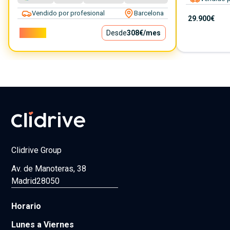
Vendido por profesional
Barcelona
29.900€
27.900€
Desde
308€
/mes
Clidrive Group
Av. de Manoteras, 38
Madrid
28050
Horario
Lunes a Viernes