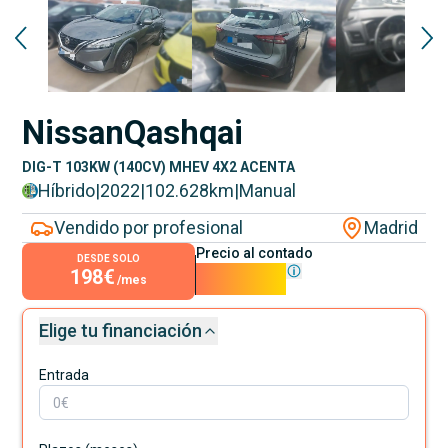
Nissan
Qashqai
DIG-T 103KW (140CV) MHEV 4X2 ACENTA
Híbrido
|
2022
|
102.628
km
|
Manual
Vendido por profesional
Madrid
Precio al contado
DESDE SOLO
198€
17.900€
/mes
Elige tu financiación
Entrada