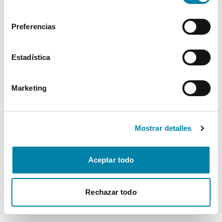
consentimiento
Seguridad
Preferencias
Multimedia
Estadística
Confort
Marketing
* La información de Equipamiento puede no reflejar todos los detalles
específicos del vehículo.
Para cualquier duda, contacta con nuestro equipo.
Mostrar detalles
Aceptar todo
Más de 3.500 clientes satisfechos
Rechazar todo