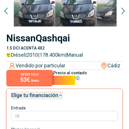
Nissan
Qashqai
1.5 DCI ACENTA 4X2
Diésel
|
2010
|
178.400
km
|
Manual
Vendido por particular
Cádiz
Precio al contado
DESDE SOLO
53€
4.800€
/mes
Elige tu financiación
Entrada