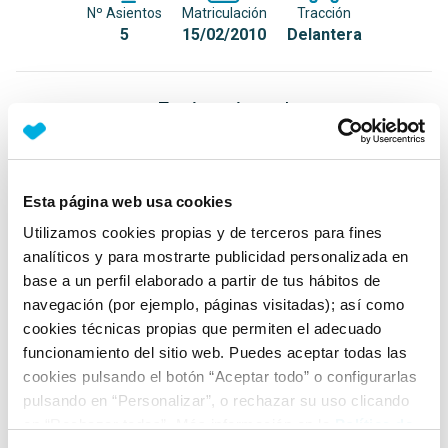
Nº Asientos
Matriculación
Tracción
5
15/02/2010
Delantera
Equipamiento*
Detalles destacados
Aire acondicionado reparado con condensador nuevo
Esta página web usa cookies
el día 24 de Julio
Utilizamos cookies propias y de terceros para fines
Control de tracción
analíticos y para mostrarte publicidad personalizada en
base a un perfil elaborado a partir de tus hábitos de
Sensores de aparcamiento traseros
navegación (por ejemplo, páginas visitadas); así como
+ Ver todos
cookies técnicas propias que permiten el adecuado
funcionamiento del sitio web. Puedes aceptar todas las
Ficha técnica
cookies pulsando el botón “Aceptar todo” o configurarlas
pulsando en “Personalizar”, o rechazar su uso clicando
en “Rechazar todas”. Más información en la
Política de
Exterior