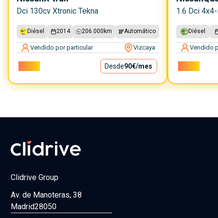
Dci 130cv Xtronic Tekna
1.6 Dci 4x4-
Diésel
2014
206.000
km
Automático
Diésel
Vendido por particular
Vizcaya
Vendido p
8.100€
Desde
90€
/mes
8.800€
Clidrive Group
Av. de Manoteras, 38
Madrid
28050