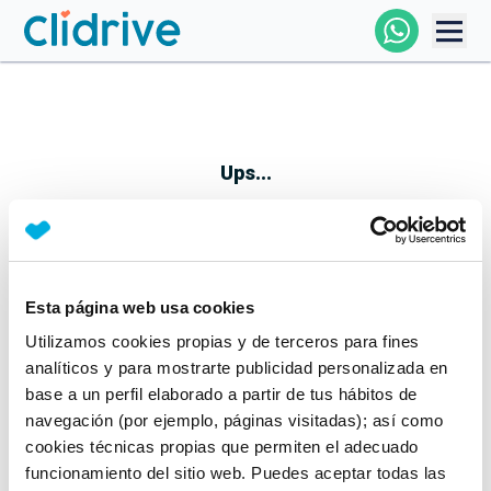
Comprar Coche
Todos Los Coches
Ups...
Profesional
Particular
Esta página web usa cookies
Parece que algo no ha ido bien
Utilizamos cookies propias y de terceros para fines
Financiación
No te preocupes, estamos trabajando en ello
analíticos y para mostrarte publicidad personalizada en
Mientras tanto, puedes echarle un vistazo a nuestros
base a un perfil elaborado a partir de tus hábitos de
Clidrive
coches:
navegación (por ejemplo, páginas visitadas); así como
cookies técnicas propias que permiten el adecuado
Ver coches
funcionamiento del sitio web. Puedes aceptar todas las