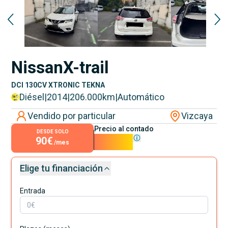
Nissan
X-trail
DCI 130CV XTRONIC TEKNA
Diésel
|
2014
|
206.000
km
|
Automático
Vendido por particular
Vizcaya
Precio al contado
DESDE SOLO
90€
8.100€
/mes
Elige tu financiación
Entrada