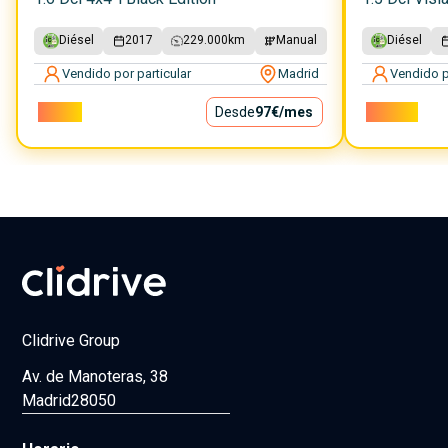
Diésel
2017
229.000
km
Manual
Diésel
Vendido por particular
Madrid
Vendido p
8.800€
Desde
97€
/mes
10.000€
Clidrive Group
Av. de Manoteras, 38
Madrid
28050