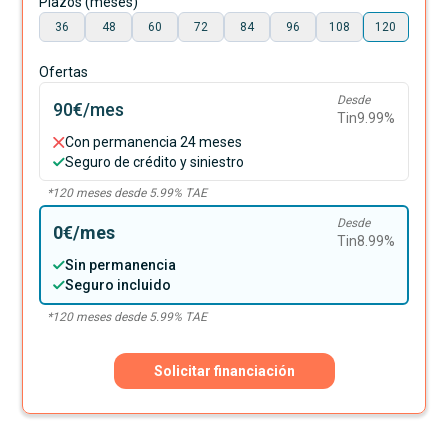
Plazos (meses)
36
48
60
72
84
96
108
120
Ofertas
Desde
90€
/mes
Tin
9.99
%
Con permanencia 24 meses
Seguro de crédito y siniestro
*
120
meses desde
5.99
% TAE
Desde
0€
/mes
Tin
8.99
%
Sin permanencia
Seguro incluido
*
120
meses desde
5.99
% TAE
Solicitar financiación