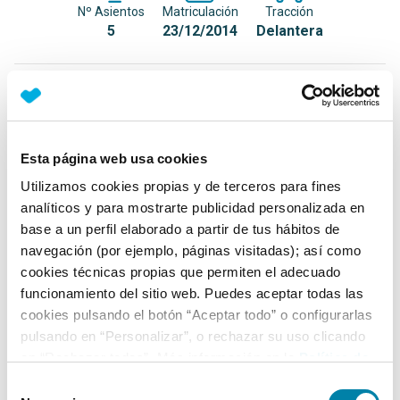
Nº Asientos
Matriculación
Tracción
5
23/12/2014
Delantera
Equipamiento*
Detalles destacados
Esta página web usa cookies
Faros Bi LED
Utilizamos cookies propias y de terceros para fines
Luz de día LED
analíticos y para mostrarte publicidad personalizada en
base a un perfil elaborado a partir de tus hábitos de
Acceso sin llave (Llave inteligente)
navegación (por ejemplo, páginas visitadas); así como
+ Ver todos
cookies técnicas propias que permiten el adecuado
funcionamiento del sitio web. Puedes aceptar todas las
Ficha técnica
cookies pulsando el botón “Aceptar todo” o configurarlas
pulsando en “Personalizar”, o rechazar su uso clicando
en “Rechazar todas”. Más información en la
Política de
Exterior
Cookies
.
Selección