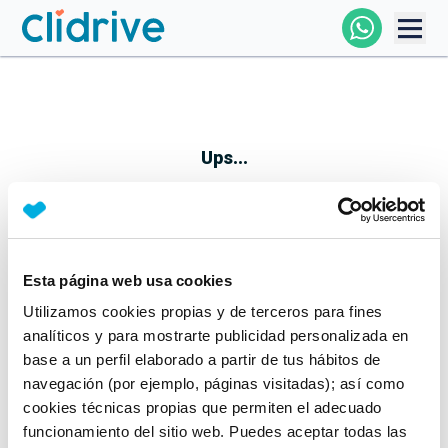
Comprar Coche
Todos Los Coches
Ups...
Profesional
Particular
Esta página web usa cookies
Parece que algo no ha ido bien
Utilizamos cookies propias y de terceros para fines
Financiación
No te preocupes, estamos trabajando en ello
analíticos y para mostrarte publicidad personalizada en
Mientras tanto, puedes echarle un vistazo a nuestros
base a un perfil elaborado a partir de tus hábitos de
Clidrive
coches:
navegación (por ejemplo, páginas visitadas); así como
cookies técnicas propias que permiten el adecuado
Ver coches
funcionamiento del sitio web. Puedes aceptar todas las