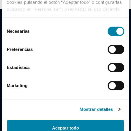
cookies pulsando el botón “Aceptar todo” o configurarlas
pulsando en “Personalizar”, o rechazar su uso clicando
en “Rechazar todas”. Más información en la
Política de
Cookies
.
Selección
Necesarias
de
consentimiento
Clidrive Group
Preferencias
Av. de Manoteras, 38
Madrid
28050
Estadística
Horario
Marketing
Lunes a Viernes
de 09:00 a 19:30
Compra un coche
+34 619 98 96 56
Mostrar detalles
Vende tu coche
+34 638 97 97 84
Aceptar todo