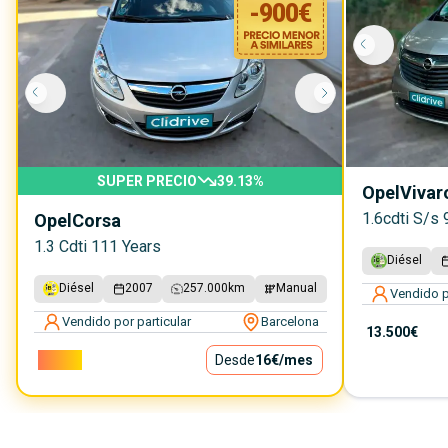
-
900
€
SUPER PRECIO
39.13
%
Opel
Vivar
1.6cdti S/s
Opel
Corsa
1.3 Cdti 111 Years
Diésel
Diésel
2007
257.000
km
Manual
Vendido p
Vendido por particular
Barcelona
13.500€
1.400€
Desde
16€
/mes