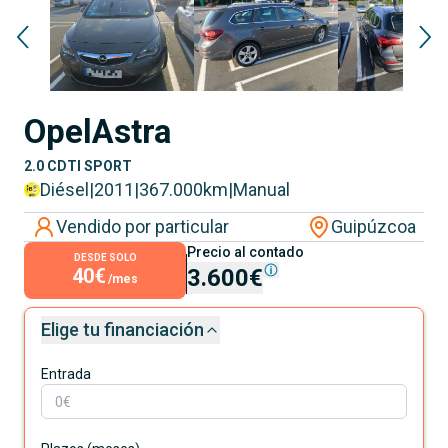
Opel
Astra
2.0 CDTI SPORT
Diésel
|
2011
|
367.000
km
|
Manual
Vendido por particular
Guipúzcoa
Precio al contado
DESDE SOLO
40€
3.600€
/mes
Elige tu financiación
Entrada