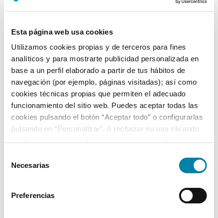
Nº Asientos
Matriculación
Tracción
5
08/11/2011
Delantera
Esta página web usa cookies
Utilizamos cookies propias y de terceros para fines
Equipamiento*
analíticos y para mostrarte publicidad personalizada en
base a un perfil elaborado a partir de tus hábitos de
Ficha técnica
navegación (por ejemplo, páginas visitadas); así como
cookies técnicas propias que permiten el adecuado
Exterior
funcionamiento del sitio web. Puedes aceptar todas las
cookies pulsando el botón “Aceptar todo” o configurarlas
pulsando en “Personalizar”, o rechazar su uso clicando
Interior
en “Rechazar todas”. Más información en la
Política de
Cookies
.
Selección
Seguridad
Necesarias
de
consentimiento
Multimedia
Preferencias