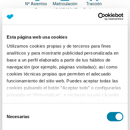
Nº Asientos
Matriculación
Tracción
5
18/05/2017
Delantera
Equipamiento*
Esta página web usa cookies
Detalles destacados
Utilizamos cookies propias y de terceros para fines
analíticos y para mostrarte publicidad personalizada en
Últimos mantenimientos realizados por el propietario
base a un perfil elaborado a partir de tus hábitos de
navegación (por ejemplo, páginas visitadas); así como
Ficha técnica
cookies técnicas propias que permiten el adecuado
funcionamiento del sitio web. Puedes aceptar todas las
cookies pulsando el botón “Aceptar todo” o configurarlas
Exterior
pulsando en “Personalizar”, o rechazar su uso clicando
en “Rechazar todas”. Más información en la
Política de
Interior
Cookies
.
Selección
Necesarias
de
consentimiento
Seguridad