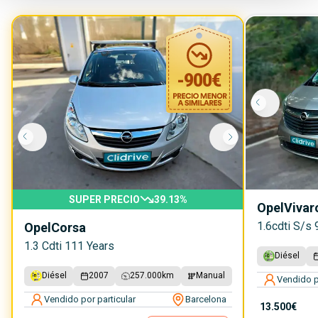
-
900
€
SUPER PRECIO
39.13
%
Opel
Vivar
1.6cdti S/s
Opel
Corsa
1.3 Cdti 111 Years
Diésel
Diésel
2007
257.000
km
Manual
Vendido p
Vendido por particular
Barcelona
13.500€