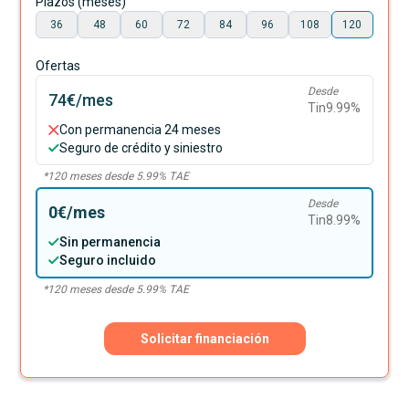
Plazos (meses)
36
48
60
72
84
96
108
120
Ofertas
Desde
74€
/mes
Tin
9.99
%
Con permanencia 24 meses
Seguro de crédito y siniestro
*
120
meses desde
5.99
% TAE
Desde
0€
/mes
Tin
8.99
%
Sin permanencia
Seguro incluido
*
120
meses desde
5.99
% TAE
Solicitar financiación