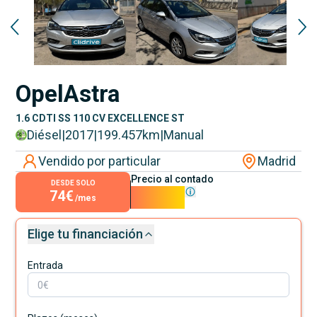
Opel
Astra
1.6 CDTI SS 110 CV EXCELLENCE ST
Diésel
|
2017
|
199.457
km
|
Manual
Vendido por particular
Madrid
Precio al contado
DESDE SOLO
74€
6.700€
/mes
Elige tu financiación
Entrada