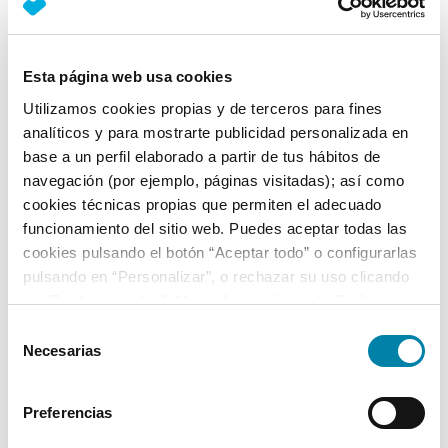
Nº Asientos
Matriculación
Tracción
5
08/07/2016
Delantera
Esta página web usa cookies
Equipamiento*
Utilizamos cookies propias y de terceros para fines
analíticos y para mostrarte publicidad personalizada en
Ficha técnica
base a un perfil elaborado a partir de tus hábitos de
navegación (por ejemplo, páginas visitadas); así como
cookies técnicas propias que permiten el adecuado
Exterior
funcionamiento del sitio web. Puedes aceptar todas las
cookies pulsando el botón “Aceptar todo” o configurarlas
Interior
pulsando en “Personalizar”, o rechazar su uso clicando
en “Rechazar todas”. Más información en la
Política de
Cookies
.
Selección
Seguridad
Necesarias
de
consentimiento
Multimedia
Preferencias