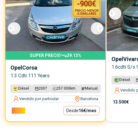
-
900
€
SUPER PRECIO
39.13
%
Opel
Vivar
1.6cdti S/s
Opel
Corsa
1.3 Cdti 111 Years
Diésel
Diésel
2007
257.000
km
Manual
Vendido p
Vendido por particular
Barcelona
13.500€
1.400€
Desde
16€
/mes