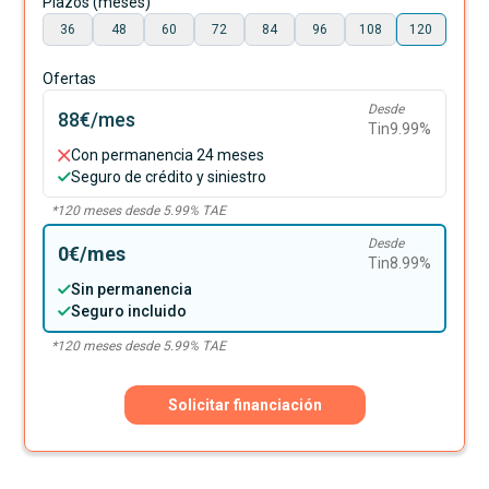
Plazos (meses)
36
48
60
72
84
96
108
120
Ofertas
Desde
88€
/mes
Tin
9.99
%
Con permanencia 24 meses
Seguro de crédito y siniestro
*
120
meses desde
5.99
% TAE
Desde
0€
/mes
Tin
8.99
%
Sin permanencia
Seguro incluido
*
120
meses desde
5.99
% TAE
Solicitar financiación