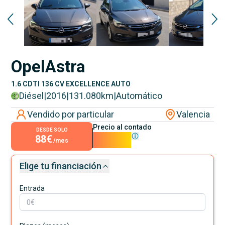
Opel
Astra
1.6 CDTI 136 CV EXCELLENCE AUTO
Diésel
|
2016
|
131.080
km
|
Automático
Vendido por particular
Valencia
Precio al contado
DESDE SOLO
88€
7.900€
/mes
Elige tu financiación
Entrada