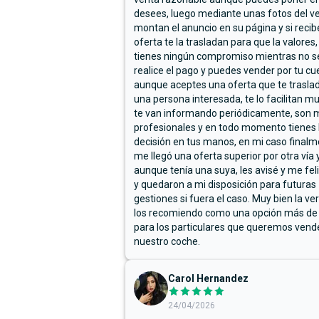
desees, luego mediante unas fotos del ve
montan el anuncio en su página y si reci
oferta te la trasladan para que la valores,
tienes ningún compromiso mientras no s
realice el pago y puedes vender por tu cu
aunque aceptes una oferta que te trasla
una persona interesada, te lo facilitan m
te van informando periódicamente, son 
profesionales y en todo momento tienes 
decisión en tus manos, en mi caso final
me llegó una oferta superior por otra vía y
aunque tenía una suya, les avisé y me fel
y quedaron a mi disposición para futuras
gestiones si fuera el caso. Muy bien la ve
los recomiendo como una opción más de
para los particulares que queremos vend
nuestro coche.
Carol Hernandez
24/04/2026