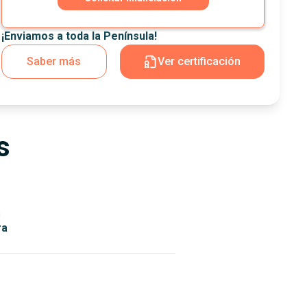
¡Enviamos a toda la Península!
Saber más
Ver certificación
s
n
ra