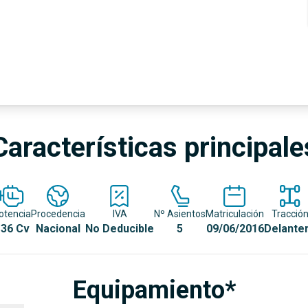
Características principale
otencia
Procedencia
IVA
Nº Asientos
Matriculación
Tracció
36 Cv
Nacional
No Deducible
5
09/06/2016
Delante
Equipamiento*