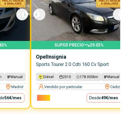
43
%
SUPER PRECIO
29.03
%
Opel
Insignia
Sports Tourer 2.0 Cdti 160 Cv Sport
m
Manual
Diésel
2010
178.000
km
Manual
Madrid
Vendido por particular
Cádiz
de
56€
/mes
4.400€
Desde
49€
/mes