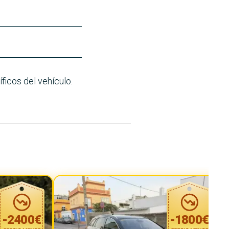
ficos del vehículo.
-
2400
€
-
1800
€