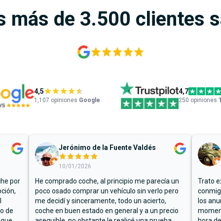
s más de 3.500 clientes 
4,5
4,7
1,107
opiniones
Google
250 opiniones
Jerónimo de la Fuente Valdés
10/01/2026
che por
He comprado coche, al principio me parecía un
Trato e
ción,
poco osado comprar un vehículo sin verlo pero
conmigo
l
me decidí y sinceramente, todo un acierto,
los anu
io de
coche en buen estado en general y a un precio
moment
 que
asequible, no obstante le realicé una prueba
hora de