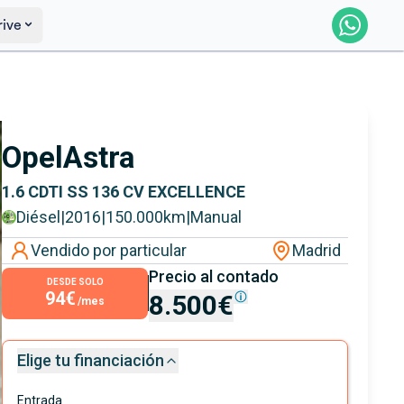
rive
Saber más
Ver certificación
Opel
Astra
1.6 CDTI SS 136 CV EXCELLENCE
Diésel
|
2016
|
150.000
km
|
Manual
Vendido por particular
Madrid
Precio al contado
DESDE SOLO
94€
8.500€
/mes
Elige tu financiación
Entrada