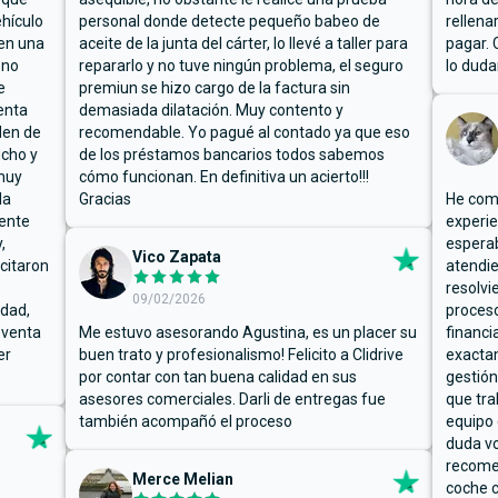
hículo
personal donde detecte pequeño babeo de
rellena
ben una
aceite de la junta del cárter, lo llevé a taller para
pagar. 
 no
repararlo y no tuve ningún problema, el seguro
lo duda
e
premiun se hizo cargo de la factura sin
enta
demasiada dilatación. Muy contento y
den de
recomendable. Yo pagué al contado ya que eso
ucho y
de los préstamos bancarios todos sabemos
muy
cómo funcionan. En definitiva un acierto!!!
la
Gracias
He comp
mente
experie
,
espera
Vico Zapata
icitaron
atendie
resolvi
09/02/2026
rdad,
proceso
 venta
Me estuvo asesorando Agustina, es un placer su
financi
er
buen trato y profesionalismo! Felicito a Clidrive
exacta
por contar con tan buena calidad en sus
gestión
asesores comerciales. Darli de entregas fue
que tra
también acompañó el proceso
equipo 
duda vo
recome
Merce Melian
coche c