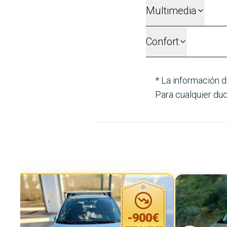
Multimedia
Confort
* La información d
Para cualquier dud
-
900
€