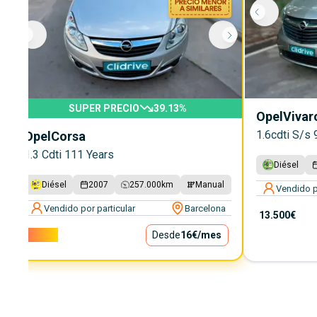
SUPER PRECIO
39.13
%
Opel
Vivar
1.6cdti S/s
Opel
Corsa
1.3 Cdti 111 Years
Diésel
Diésel
2007
257.000
km
Manual
Vendido p
Vendido por particular
Barcelona
13.500€
1.400€
Desde
16€
/mes