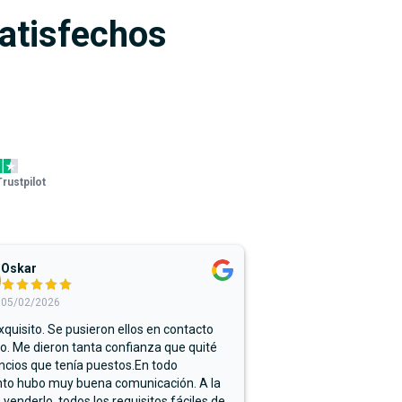
satisfechos
Trustpilot
Oskar
05/02/2026
xquisito. Se pusieron ellos en contacto
. Me dieron tanta confianza que quité
ncios que tenía puestos.En todo
o hubo muy buena comunicación. A la
 venderlo, todos los requisitos fáciles de