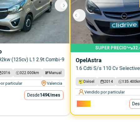
SUPER PRECIO
32.
o
 92kw (125cv) L1 2.9t Combi-9
Opel
Astra
1.6 Cdti S/s 110 Cv Selective
2016
322.000
km
Manual
Diésel
2014
135.400
k
or particular
Valencia
Vendido por particular
Desde
149€
/mes
5.000€
Des