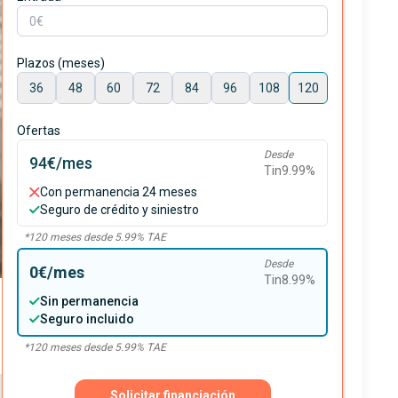
Plazos (meses)
36
48
60
72
84
96
108
120
Ofertas
Desde
94€
/mes
Tin
9.99
%
Con permanencia 24 meses
Seguro de crédito y siniestro
*
120
meses desde
5.99
% TAE
Desde
0€
/mes
Tin
8.99
%
Sin permanencia
Seguro incluido
*
120
meses desde
5.99
% TAE
Solicitar financiación