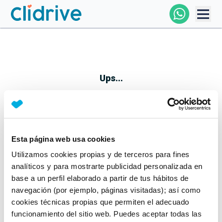
Comprar Coche
Todos Los Coches
Ups...
Profesional
Particular
Esta página web usa cookies
Parece que algo no ha ido bien
Utilizamos cookies propias y de terceros para fines
Financiación
No te preocupes, estamos trabajando en ello
analíticos y para mostrarte publicidad personalizada en
Mientras tanto, puedes echarle un vistazo a nuestros
base a un perfil elaborado a partir de tus hábitos de
Clidrive
coches:
navegación (por ejemplo, páginas visitadas); así como
cookies técnicas propias que permiten el adecuado
Ver coches
funcionamiento del sitio web. Puedes aceptar todas las