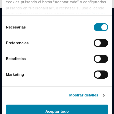
cookies pulsando el botón “Aceptar todo” o configurarlas
pulsando en “Personalizar”, o rechazar su uso clicando
en “Rechazar todas”. Más información en la
Política de
Cookies
.
Selección
Necesarias
de
consentimiento
Clidrive Group
Preferencias
Av. de Manoteras, 38
Madrid
28050
Estadística
Horario
Marketing
Lunes a Viernes
de 09:00 a 19:30
Compra un coche
+34 619 98 96 56
Mostrar detalles
Vende tu coche
+34 638 97 97 84
Aceptar todo