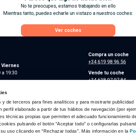
No te preocupes, estamos trabajando en ello
Mientras tanto, puedes echarle un vistazo a nuestros coches:
Ver coches
Compra un coche
+34 619 98 96 56
 Viernes
 a 19:30
Vende tu coche
+34 638 97 97 84
Comunicación y Pre
ies
contacto@clidrive.co
 y de terceros para fines analíticos y para mostrarte publicidad
 perfil elaborado a partir de tus hábitos de navegación (por eje
es técnicas propias que permiten el adecuado funcionamiento del
os derechos reservados.
cookies pulsando el botón “Aceptar todo” o configurarlas pulsan
r su uso clicando en “Rechazar todas”. Más información en la
Po