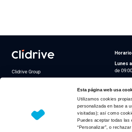
Horario
Lunes a
de 09:00
Clidrive Group
Av. de Manoteras, 38
Madrid
28050
Esta página web usa cook
Utilizamos cookies propias
personalizada en base a un
visitadas); así como cooki
© 2026 CLIDRIVE CAPITAL, SOCIEDAD LIMITADA. Todos l
Puedes aceptar todas las 
“Personalizar”, o rechaza