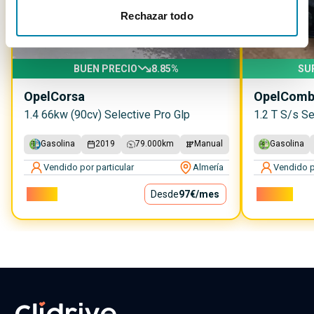
Rechazar todo
BUEN PRECIO
8.85
%
SU
Opel
Corsa
Opel
Combo
1.4 66kw (90cv) Selective Pro Glp
1.2 T S/s Se
Gasolina
2019
79.000
km
Manual
Gasolina
Vendido por particular
Almería
Vendido p
8.750€
Desde
97€
/mes
10.500€