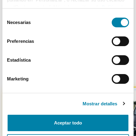
5
27/04/2006
Delantera
en “Rechazar todas”. Más información en la
Política de
Cookies
.
Selección
Necesarias
de
consentimiento
Más de 3.500 clientes satisfechos
Preferencias
Estadística
Otros coches parecidos
Marketing
Mostrar detalles
-
850
€
Aceptar todo