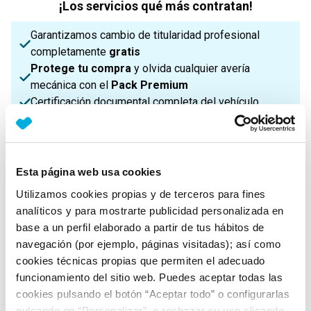
¡Los servicios qué más contratan!
Garantizamos cambio de titularidad profesional
completamente
gratis
Protege tu compra
y olvida cualquier avería
mecánica con el
Pack Premium
Certificación documental completa del vehículo
¡Enviamos a toda la Península!
Esta página web usa cookies
Características principales
Utilizamos cookies propias y de terceros para fines
analíticos y para mostrarte publicidad personalizada en
base a un perfil elaborado a partir de tus hábitos de
Potencia
Procedencia
IVA
navegación (por ejemplo, páginas visitadas); así como
90 Cv
Nacional
No Deducible
cookies técnicas propias que permiten el adecuado
funcionamiento del sitio web. Puedes aceptar todas las
cookies pulsando el botón “Aceptar todo” o configurarlas
Nº Asientos
Matriculación
Tracción
pulsando en “Personalizar”, o rechazar su uso clicando