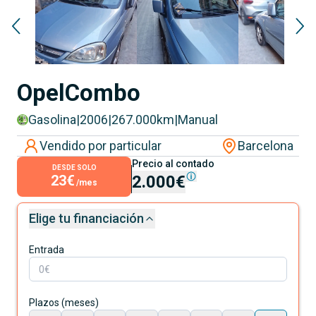
Opel
Combo
Gasolina
|
2006
|
267.000
km
|
Manual
Vendido por particular
Barcelona
Precio al contado
DESDE SOLO
23€
2.000€
/mes
Elige tu financiación
Entrada
Plazos (meses)