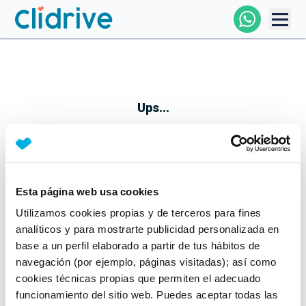
Comprar Coche
Todos Los Coches
Ups...
Profesional
Particular
Esta página web usa cookies
Parece que algo no ha ido bien
Utilizamos cookies propias y de terceros para fines
Financiación
No te preocupes, estamos trabajando en ello
analíticos y para mostrarte publicidad personalizada en
Mientras tanto, puedes echarle un vistazo a nuestros
base a un perfil elaborado a partir de tus hábitos de
Clidrive
coches:
navegación (por ejemplo, páginas visitadas); así como
cookies técnicas propias que permiten el adecuado
Ver coches
funcionamiento del sitio web. Puedes aceptar todas las