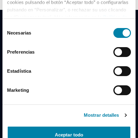
cookies pulsando el botón “Aceptar todo” o configurarlas
pulsando en “Personalizar”, o rechazar su uso clicando
en “Rechazar todas”. Más información en la
Política de
Cookies
.
Selección
Necesarias
de
consentimiento
Clidrive Group
Preferencias
Av. de Manoteras, 38
Madrid
28050
Estadística
Horario
Marketing
Lunes a Viernes
de 09:00 a 19:30
Compra un coche
+34 619 98 96 56
Mostrar detalles
Vende tu coche
+34 638 97 97 84
Aceptar todo