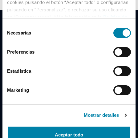
cookies pulsando el botón “Aceptar todo” o configurarlas
pulsando en “Personalizar”, o rechazar su uso clicando
en “Rechazar todas”. Más información en la
Política de
Cookies
.
Selección
Necesarias
de
consentimiento
Clidrive Group
Preferencias
Av. de Manoteras, 38
Madrid
28050
Estadística
Horario
Marketing
Lunes a Viernes
de 09:00 a 19:30
Compra un coche
+34 619 98 96 56
Mostrar detalles
Vende tu coche
+34 638 97 97 84
Aceptar todo