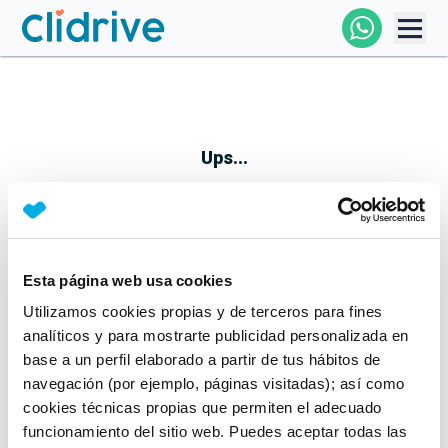
Comprar Coche
Todos Los Coches
Ups...
Profesional
Particular
Esta página web usa cookies
Parece que algo no ha ido bien
Utilizamos cookies propias y de terceros para fines
Financiación
No te preocupes, estamos trabajando en ello
analíticos y para mostrarte publicidad personalizada en
Mientras tanto, puedes echarle un vistazo a nuestros
base a un perfil elaborado a partir de tus hábitos de
Clidrive
coches:
navegación (por ejemplo, páginas visitadas); así como
cookies técnicas propias que permiten el adecuado
Ver coches
funcionamiento del sitio web. Puedes aceptar todas las