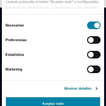
cookies pulsando el botón “Aceptar todo” o configurarlas
pulsando en “Personalizar”, o rechazar su uso clicando
en “Rechazar todas”. Más información en la
Política de
Cookies
.
Selección
Necesarias
de
consentimiento
Clidrive Group
Preferencias
Av. de Manoteras, 38
Madrid
28050
Estadística
Horario
Marketing
Lunes a Viernes
de 09:00 a 19:30
Compra un coche
+34 619 98 96 56
Mostrar detalles
Vende tu coche
+34 638 97 97 84
Aceptar todo