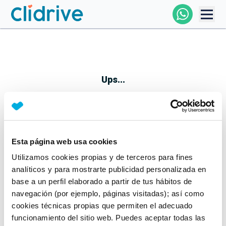
Comprar Coche
Todos Los Coches
Ups...
Profesional
Particular
Esta página web usa cookies
Parece que algo no ha ido bien
Utilizamos cookies propias y de terceros para fines
Financiación
No te preocupes, estamos trabajando en ello
analíticos y para mostrarte publicidad personalizada en
Mientras tanto, puedes echarle un vistazo a nuestros
base a un perfil elaborado a partir de tus hábitos de
Clidrive
coches:
navegación (por ejemplo, páginas visitadas); así como
cookies técnicas propias que permiten el adecuado
Ver coches
funcionamiento del sitio web. Puedes aceptar todas las