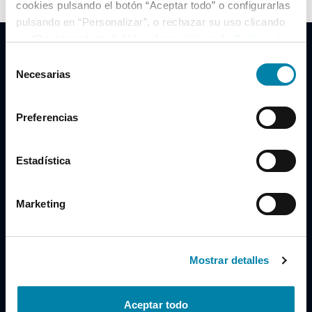
cookies pulsando el botón “Aceptar todo” o configurarlas
pulsando en “Personalizar”, o rechazar su uso clicando
en “Rechazar todas”. Más información en la
Política de
Cookies
.
Selección
Necesarias
de
consentimiento
Clidrive Group
Preferencias
Av. de Manoteras, 38
Madrid
28050
Estadística
Horario
Marketing
Lunes a Viernes
de 09:00 a 19:30
Compra un coche
+34 619 98 96 56
Mostrar detalles
Vende tu coche
+34 638 97 97 84
Aceptar todo