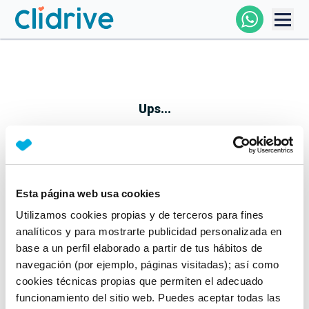
Comprar Coche
Todos Los Coches
Ups...
Profesional
Particular
Esta página web usa cookies
Parece que algo no ha ido bien
Utilizamos cookies propias y de terceros para fines
Financiación
No te preocupes, estamos trabajando en ello
analíticos y para mostrarte publicidad personalizada en
Mientras tanto, puedes echarle un vistazo a nuestros
base a un perfil elaborado a partir de tus hábitos de
Clidrive
coches:
navegación (por ejemplo, páginas visitadas); así como
cookies técnicas propias que permiten el adecuado
Ver coches
funcionamiento del sitio web. Puedes aceptar todas las