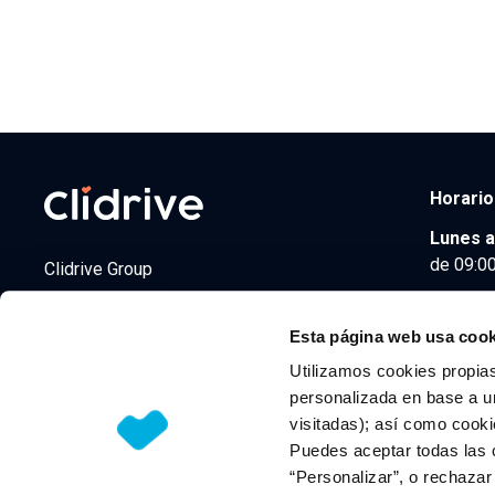
Horario
Lunes a
de 09:00
Clidrive Group
Av. de Manoteras, 38
Madrid
28050
Esta página web usa cook
Utilizamos cookies propias
personalizada en base a un
visitadas); así como cooki
© 2026 CLIDRIVE CAPITAL, SOCIEDAD LIMITADA. Todos l
Puedes aceptar todas las 
“Personalizar”, o rechaza