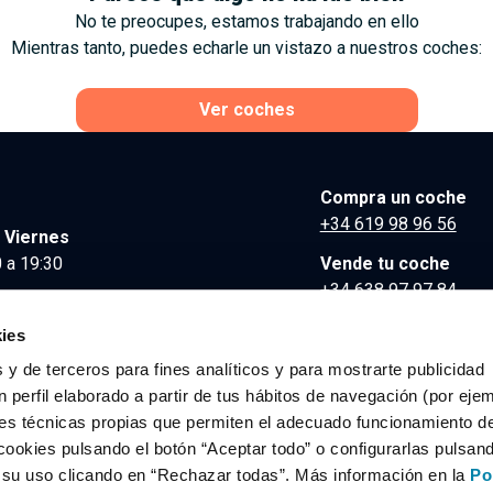
No te preocupes, estamos trabajando en ello
Mientras tanto, puedes echarle un vistazo a nuestros coches:
Ver coches
Compra un coche
+34 619 98 96 56
 Viernes
 a 19:30
Vende tu coche
+34 638 97 97 84
Comunicación y Pre
ies
contacto@clidrive.co
 y de terceros para fines analíticos y para mostrarte publicidad
 perfil elaborado a partir de tus hábitos de navegación (por eje
es técnicas propias que permiten el adecuado funcionamiento del
os derechos reservados.
cookies pulsando el botón “Aceptar todo” o configurarlas pulsan
r su uso clicando en “Rechazar todas”. Más información en la
Po