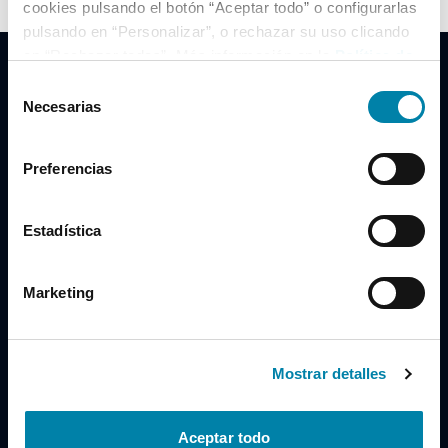
cookies pulsando el botón “Aceptar todo” o configurarlas
pulsando en “Personalizar”, o rechazar su uso clicando
en “Rechazar todas”. Más información en la
Política de
Cookies
.
Selección
Necesarias
de
consentimiento
Clidrive Group
Preferencias
Av. de Manoteras, 38
Madrid
28050
Estadística
Horario
Marketing
Lunes a Viernes
de 09:00 a 19:30
Compra un coche
+34 619 98 96 56
Mostrar detalles
Vende tu coche
+34 638 97 97 84
Aceptar todo