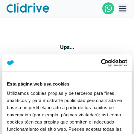
Comprar Coche
Todos Los Coches
Ups...
Profesional
Particular
Esta página web usa cookies
Parece que algo no ha ido bien
Utilizamos cookies propias y de terceros para fines
Financiación
No te preocupes, estamos trabajando en ello
analíticos y para mostrarte publicidad personalizada en
Mientras tanto, puedes echarle un vistazo a nuestros
base a un perfil elaborado a partir de tus hábitos de
Clidrive
coches:
navegación (por ejemplo, páginas visitadas); así como
cookies técnicas propias que permiten el adecuado
Ver coches
funcionamiento del sitio web. Puedes aceptar todas las