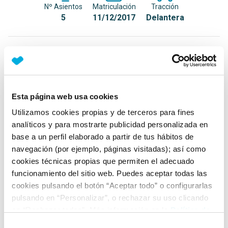
Nº Asientos
Matriculación
Tracción
5
11/12/2017
Delantera
Equipamiento*
Detalles destacados
Esta página web usa cookies
Integración de smartphone vía Apple CarPlay y
Android Auto
Utilizamos cookies propias y de terceros para fines
analíticos y para mostrarte publicidad personalizada en
Iluminación ambiental en techo delante y detrás
base a un perfil elaborado a partir de tus hábitos de
Luz diurna LED
navegación (por ejemplo, páginas visitadas); así como
cookies técnicas propias que permiten el adecuado
+ Ver todos
funcionamiento del sitio web. Puedes aceptar todas las
cookies pulsando el botón “Aceptar todo” o configurarlas
Ficha técnica
pulsando en “Personalizar”, o rechazar su uso clicando
en “Rechazar todas”. Más información en la
Política de
Cookies
.
Exterior
Selección