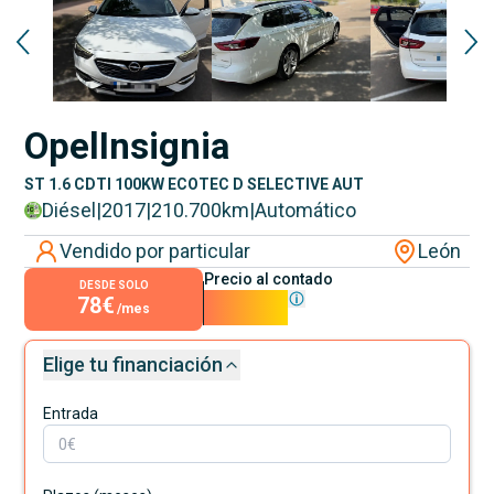
Opel
Insignia
ST 1.6 CDTI 100KW ECOTEC D SELECTIVE AUT
Diésel
|
2017
|
210.700
km
|
Automático
Vendido por particular
León
Precio al contado
DESDE SOLO
78€
7.000€
/mes
Elige tu financiación
Entrada