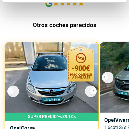
Otros coches parecidos
-
900
€
SUPER PRECIO
39.13
%
Opel
Vivar
1.6cdti S/s
Opel
Corsa