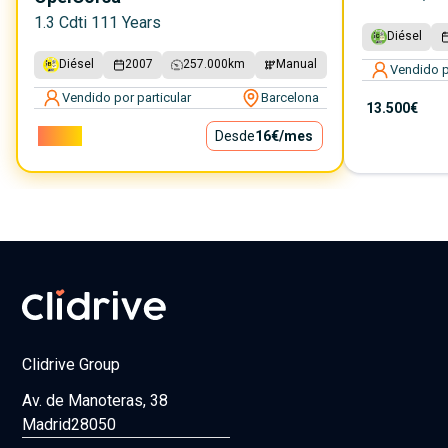
1.3 Cdti 111 Years
Diésel
Diésel
2007
257.000
km
Manual
Vendido p
Vendido por particular
Barcelona
13.500€
1.400€
Desde
16€
/mes
Clidrive Group
Av. de Manoteras, 38
Madrid
28050