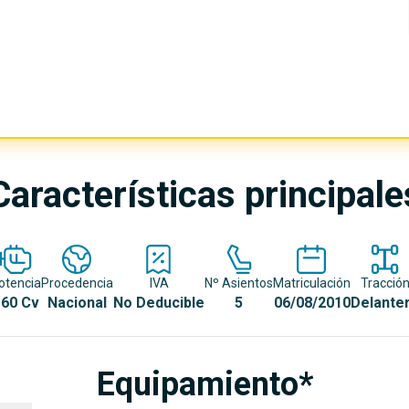
Características principale
otencia
Procedencia
IVA
Nº Asientos
Matriculación
Tracció
60 Cv
Nacional
No Deducible
5
06/08/2010
Delante
Equipamiento*