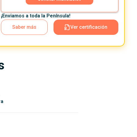
¡Enviamos a toda la Península!
Saber más
Ver certificación
s
n
ra