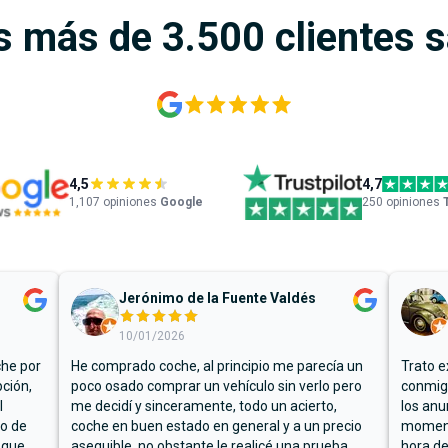
s más de 3.500 clientes 
4,5
4,7
1,107
opiniones
Google
250 opiniones
Jerónimo de la Fuente Valdés
10/01/2026
che por
He comprado coche, al principio me parecía un
Trato e
ción,
poco osado comprar un vehículo sin verlo pero
conmigo
l
me decidí y sinceramente, todo un acierto,
los anu
io de
coche en buen estado en general y a un precio
moment
 que
asequible, no obstante le realicé una prueba
hora de