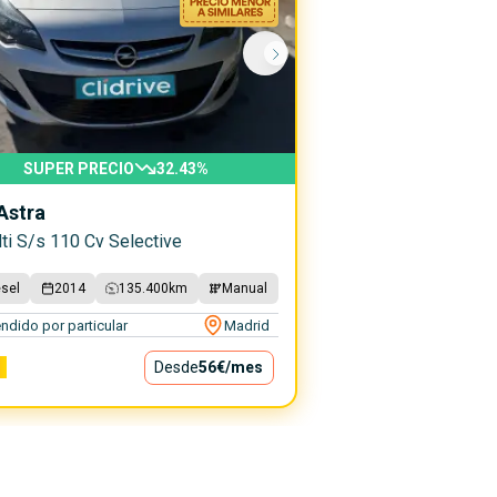
SUPER PRECIO
32.43
%
Astra
dti S/s 110 Cv Selective
ésel
2014
135.400
km
Manual
ndido por particular
Madrid
€
Desde
56€
/mes