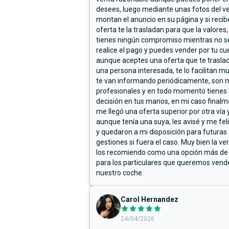
desees, luego mediante unas fotos del ve
montan el anuncio en su página y si reci
oferta te la trasladan para que la valores,
tienes ningún compromiso mientras no s
realice el pago y puedes vender por tu cu
aunque aceptes una oferta que te trasla
una persona interesada, te lo facilitan m
te van informando periódicamente, son 
profesionales y en todo momento tienes 
decisión en tus manos, en mi caso final
me llegó una oferta superior por otra vía y
aunque tenía una suya, les avisé y me fel
y quedaron a mi disposición para futuras
gestiones si fuera el caso. Muy bien la ve
los recomiendo como una opción más de
para los particulares que queremos vend
nuestro coche.
Carol Hernandez
24/04/2026