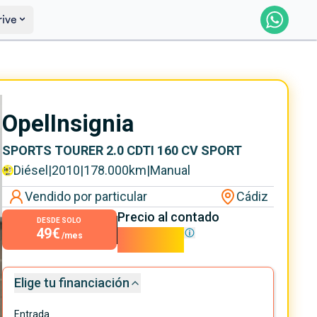
rive
Saber más
Ver certificación
Opel
Insignia
SPORTS TOURER 2.0 CDTI 160 CV SPORT
Diésel
|
2010
|
178.000
km
|
Manual
Vendido por particular
Cádiz
Precio al contado
DESDE SOLO
49€
4.400€
/mes
Elige tu financiación
Entrada