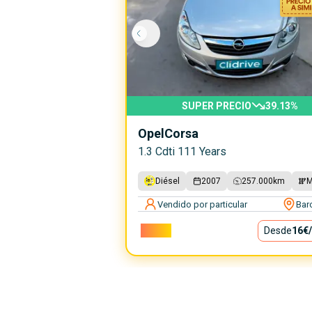
SUPER PRECIO
39.13
%
Opel
Corsa
1.3 Cdti 111 Years
Diésel
2007
257.000
km
M
Vendido por particular
Bar
1.400€
Desde
16€