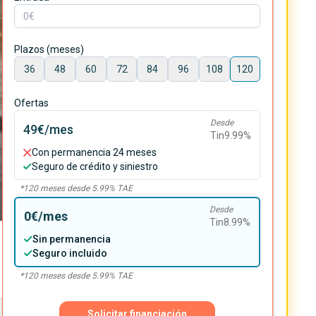
Plazos (meses)
36
48
60
72
84
96
108
120
Ofertas
Desde
49€
/mes
Tin
9.99
%
Con permanencia 24 meses
Seguro de crédito y siniestro
*
120
meses desde
5.99
% TAE
Desde
0€
/mes
Tin
8.99
%
Sin permanencia
Seguro incluido
*
120
meses desde
5.99
% TAE
Solicitar financiación