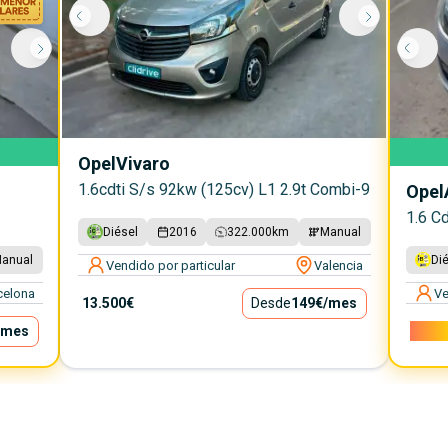
Opel
Vivaro
1.6cdti S/s 92kw (125cv) L1 2.9t Combi-9
Opel
1.6 C
Diésel
2016
322.000
km
Manual
anual
Di
Vendido por particular
Valencia
celona
Ve
13.500€
Desde
149€
/mes
/mes
5.000