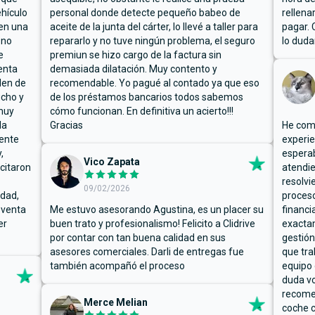
hículo
personal donde detecte pequeño babeo de
rellena
ben una
aceite de la junta del cárter, lo llevé a taller para
pagar. 
 no
repararlo y no tuve ningún problema, el seguro
lo duda
e
premiun se hizo cargo de la factura sin
enta
demasiada dilatación. Muy contento y
den de
recomendable. Yo pagué al contado ya que eso
ucho y
de los préstamos bancarios todos sabemos
muy
cómo funcionan. En definitiva un acierto!!!
la
Gracias
He comp
mente
experie
,
espera
Vico Zapata
icitaron
atendie
resolvi
09/02/2026
rdad,
proceso
 venta
Me estuvo asesorando Agustina, es un placer su
financi
er
buen trato y profesionalismo! Felicito a Clidrive
exacta
por contar con tan buena calidad en sus
gestión
asesores comerciales. Darli de entregas fue
que tra
también acompañó el proceso
equipo 
duda vo
recome
Merce Melian
coche c