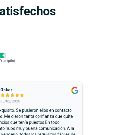
satisfechos
Trustpilot
Oskar
05/02/2026
xquisito. Se pusieron ellos en contacto
. Me dieron tanta confianza que quité
ncios que tenía puestos.En todo
o hubo muy buena comunicación. A la
 venderlo, todos los requisitos fáciles de