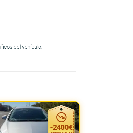
ficos del vehículo.
-
2400
€