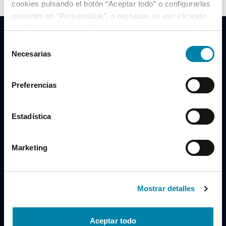
cookies pulsando el botón “Aceptar todo” o configurarlas
pulsando en “Personalizar”, o rechazar su uso clicando
en “Rechazar todas”. Más información en la
Política de
Cookies
.
Selección
Necesarias
de
consentimiento
Clidrive Group
Preferencias
Av. de Manoteras, 38
Madrid
28050
Estadística
Horario
Marketing
Lunes a Viernes
de 09:00 a 19:30
Compra un coche
+34 619 98 96 56
Mostrar detalles
Vende tu coche
+34 638 97 97 84
Aceptar todo