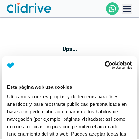
Comprar Coche
Todos Los Coches
Ups...
Profesional
Particular
Esta página web usa cookies
Parece que algo no ha ido bien
Utilizamos cookies propias y de terceros para fines
Financiación
No te preocupes, estamos trabajando en ello
analíticos y para mostrarte publicidad personalizada en
Mientras tanto, puedes echarle un vistazo a nuestros
base a un perfil elaborado a partir de tus hábitos de
Clidrive
coches:
navegación (por ejemplo, páginas visitadas); así como
cookies técnicas propias que permiten el adecuado
Ver coches
funcionamiento del sitio web. Puedes aceptar todas las