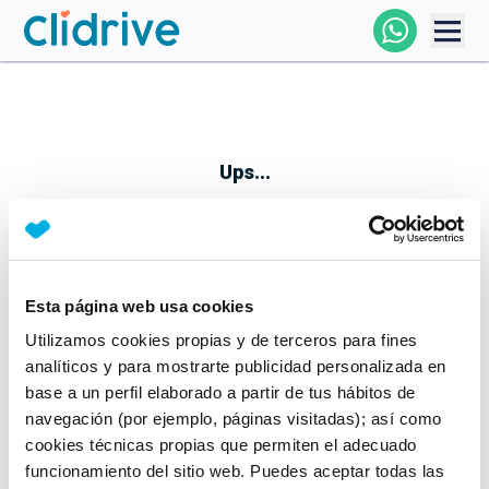
Comprar Coche
Todos Los Coches
Ups...
Profesional
Particular
Esta página web usa cookies
Parece que algo no ha ido bien
Utilizamos cookies propias y de terceros para fines
Financiación
No te preocupes, estamos trabajando en ello
analíticos y para mostrarte publicidad personalizada en
Mientras tanto, puedes echarle un vistazo a nuestros
base a un perfil elaborado a partir de tus hábitos de
Clidrive
coches:
navegación (por ejemplo, páginas visitadas); así como
cookies técnicas propias que permiten el adecuado
Ver coches
funcionamiento del sitio web. Puedes aceptar todas las