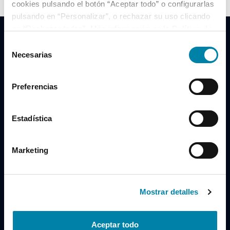
cookies pulsando el botón “Aceptar todo” o configurarlas
pulsando en “Personalizar”, o rechazar su uso clicando
en “Rechazar todas”. Más información en la
Política de
Cookies
.
Selección
Necesarias
de
consentimiento
Clidrive Group
Preferencias
Av. de Manoteras, 38
Madrid
28050
Estadística
Horario
Marketing
Lunes a Viernes
de 09:00 a 19:30
Compra un coche
+34 619 98 96 56
Mostrar detalles
Vende tu coche
+34 638 97 97 84
Aceptar todo