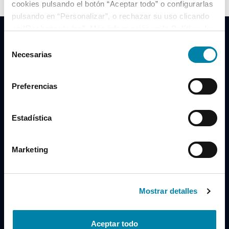
cookies pulsando el botón “Aceptar todo” o configurarlas
pulsando en “Personalizar”, o rechazar su uso clicando
en “Rechazar todas”. Más información en la
Política de
Cookies
.
Selección
Necesarias
de
consentimiento
Clidrive Group
Preferencias
Av. de Manoteras, 38
Madrid
28050
Estadística
Horario
Marketing
Lunes a Viernes
de 09:00 a 19:30
Compra un coche
+34 619 98 96 56
Mostrar detalles
Vende tu coche
+34 638 97 97 84
Aceptar todo