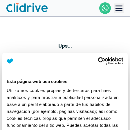
Comprar Coche
Todos Los Coches
Ups...
Profesional
Particular
Esta página web usa cookies
Parece que algo no ha ido bien
Utilizamos cookies propias y de terceros para fines
Financiación
No te preocupes, estamos trabajando en ello
analíticos y para mostrarte publicidad personalizada en
Mientras tanto, puedes echarle un vistazo a nuestros
base a un perfil elaborado a partir de tus hábitos de
Clidrive
coches:
navegación (por ejemplo, páginas visitadas); así como
cookies técnicas propias que permiten el adecuado
Ver coches
funcionamiento del sitio web. Puedes aceptar todas las