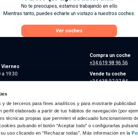
No te preocupes, estamos trabajando en ello
Mientras tanto, puedes echarle un vistazo a nuestros coches:
Ver coches
Compra un coche
+34 619 98 96 56
 Viernes
 a 19:30
Vende tu coche
+34 638 97 97 84
Comunicación y Pre
ies
contacto@clidrive.co
 y de terceros para fines analíticos y para mostrarte publicidad
 perfil elaborado a partir de tus hábitos de navegación (por eje
es técnicas propias que permiten el adecuado funcionamiento del
os derechos reservados.
cookies pulsando el botón “Aceptar todo” o configurarlas pulsan
r su uso clicando en “Rechazar todas”. Más información en la
Po