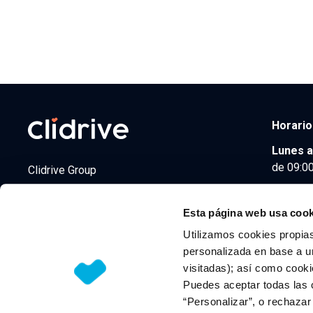
Horario
Lunes a
de 09:00
Clidrive Group
Av. de Manoteras, 38
Madrid
28050
Esta página web usa cook
Utilizamos cookies propias
personalizada en base a un
visitadas); así como cooki
© 2026 CLIDRIVE CAPITAL, SOCIEDAD LIMITADA. Todos l
Puedes aceptar todas las 
“Personalizar”, o rechaza