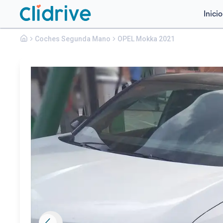
Inicio
Opel
Coches Segunda Mano
Mokka
OPEL Mokka 2021
1.2 T 96KW (130 CV) AUTO GS LINE PLUS