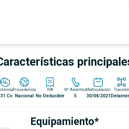
Características principale
otencia
Procedencia
IVA
Nº Asientos
Matriculación
Tracció
31 Cv
Nacional
No Deducible
5
30/04/2021
Delante
Equipamiento*