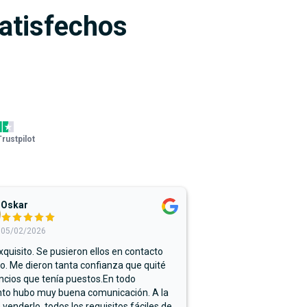
satisfechos
Trustpilot
Oskar
05/02/2026
xquisito. Se pusieron ellos en contacto
. Me dieron tanta confianza que quité
ncios que tenía puestos.En todo
o hubo muy buena comunicación. A la
 venderlo, todos los requisitos fáciles de