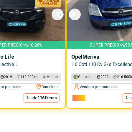
PER PRECIO
10.26
%
SUPER PRECIO
53.
 Life
Opel
Meriva
lective L
1.6 Cdti 110 Cv S/s Excellen
2019
119.000
km
Manual
Gasolina
2003
216.500
or particular
Barcelona
Vendido por particular
Desde
116€
/mes
2.740€
Des