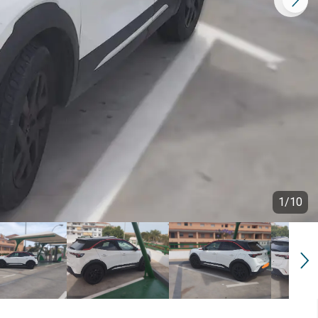
1
/
10