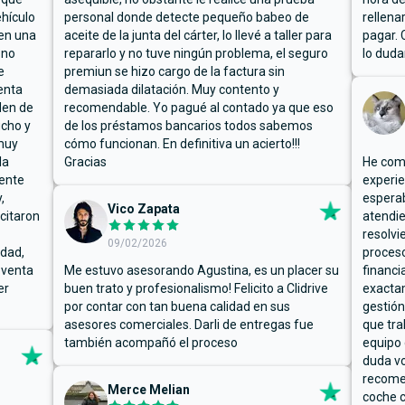
hículo
personal donde detecte pequeño babeo de
rellena
ben una
aceite de la junta del cárter, lo llevé a taller para
pagar. 
 no
repararlo y no tuve ningún problema, el seguro
lo duda
e
premiun se hizo cargo de la factura sin
enta
demasiada dilatación. Muy contento y
den de
recomendable. Yo pagué al contado ya que eso
ucho y
de los préstamos bancarios todos sabemos
muy
cómo funcionan. En definitiva un acierto!!!
la
Gracias
He comp
mente
experie
,
espera
Vico Zapata
icitaron
atendie
resolvi
09/02/2026
rdad,
proceso
 venta
Me estuvo asesorando Agustina, es un placer su
financi
er
buen trato y profesionalismo! Felicito a Clidrive
exacta
por contar con tan buena calidad en sus
gestión
asesores comerciales. Darli de entregas fue
que tra
también acompañó el proceso
equipo 
duda vo
recome
Merce Melian
coche c