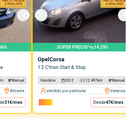
56
%
SUPER PRECIO
14.29
%
Opel
Corsa
ce
1.2 C'mon Start & Stop
km
Manual
Gasolina
2012
112.497
km
Manual
Alicante
Vendido por particular
Valencia
de
31€
/mes
4.200€
Desde
47€
/mes