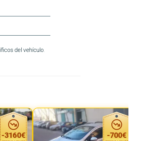
ficos del vehículo.
-
3160
€
-
700
€