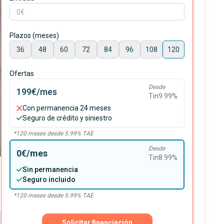
Plazos (meses)
36
48
60
72
84
96
108
120
Ofertas
Desde
199€
/mes
Tin
9.99
%
Con permanencia 24 meses
Seguro de crédito y siniestro
*
120
meses desde
5.99
% TAE
Desde
0€
/mes
Tin
8.99
%
Sin permanencia
Seguro incluido
*
120
meses desde
5.99
% TAE
Solicitar financiación