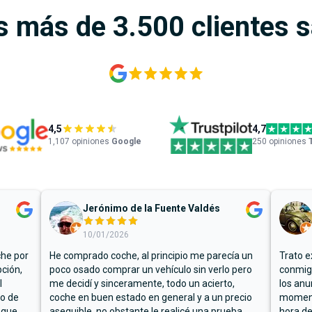
s más de 3.500 clientes 
4,5
4,7
1,107
opiniones
Google
250 opiniones
Jerónimo de la Fuente Valdés
10/01/2026
che por
He comprado coche, al principio me parecía un
Trato e
ción,
poco osado comprar un vehículo sin verlo pero
conmigo
l
me decidí y sinceramente, todo un acierto,
los anu
io de
coche en buen estado en general y a un precio
moment
 que
asequible, no obstante le realicé una prueba
hora de