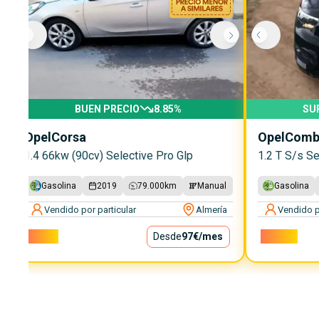
BUEN PRECIO
8.85
%
SU
Opel
Corsa
Opel
Combo
1.4 66kw (90cv) Selective Pro Glp
1.2 T S/s Se
Gasolina
2019
79.000
km
Manual
Gasolina
Vendido por particular
Almería
Vendido p
8.750€
Desde
97€
/mes
10.500€