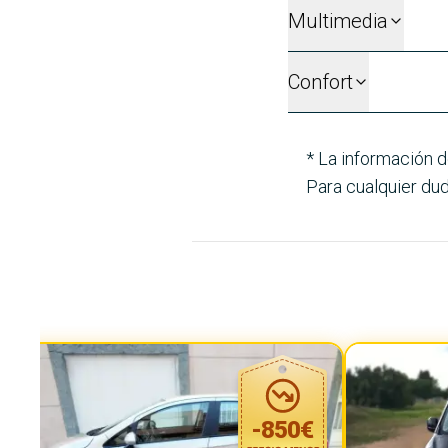
Multimedia
Confort
* La información d
Para cualquier dud
-
850
€