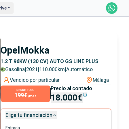
rive
Saber más
Ver certificación
Opel
Mokka
1.2 T 96KW (130 CV) AUTO GS LINE PLUS
Gasolina
|
2021
|
110.000
km
|
Automático
Vendido por particular
Málaga
Precio al contado
DESDE SOLO
199€
18.000€
/mes
Elige tu financiación
Entrada