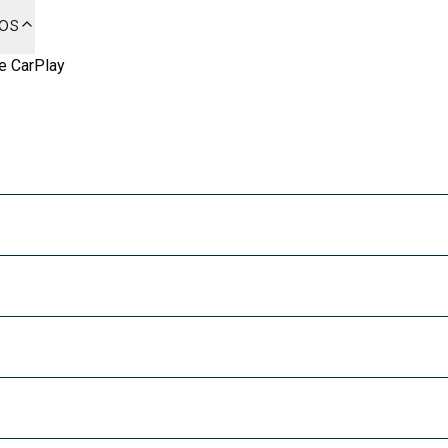
dos
e CarPlay