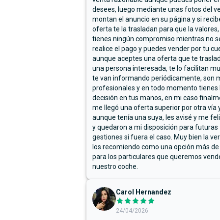
desees, luego mediante unas fotos del ve
montan el anuncio en su página y si reci
oferta te la trasladan para que la valores,
tienes ningún compromiso mientras no s
realice el pago y puedes vender por tu cu
aunque aceptes una oferta que te trasla
una persona interesada, te lo facilitan m
te van informando periódicamente, son 
profesionales y en todo momento tienes 
decisión en tus manos, en mi caso final
me llegó una oferta superior por otra vía y
aunque tenía una suya, les avisé y me fel
y quedaron a mi disposición para futuras
gestiones si fuera el caso. Muy bien la ve
los recomiendo como una opción más de
para los particulares que queremos vend
nuestro coche.
Carol Hernandez
24/04/2026