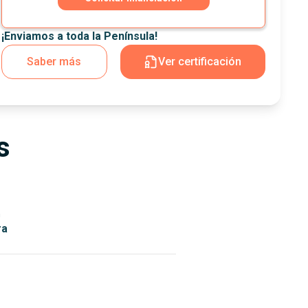
¡Enviamos a toda la Península!
Saber más
Ver certificación
s
n
ra