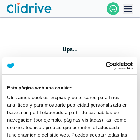
Comprar Coche
Todos Los Coches
Ups...
Profesional
Particular
Esta página web usa cookies
Parece que algo no ha ido bien
Utilizamos cookies propias y de terceros para fines
Financiación
No te preocupes, estamos trabajando en ello
analíticos y para mostrarte publicidad personalizada en
Mientras tanto, puedes echarle un vistazo a nuestros
base a un perfil elaborado a partir de tus hábitos de
Clidrive
coches:
navegación (por ejemplo, páginas visitadas); así como
cookies técnicas propias que permiten el adecuado
Ver coches
funcionamiento del sitio web. Puedes aceptar todas las