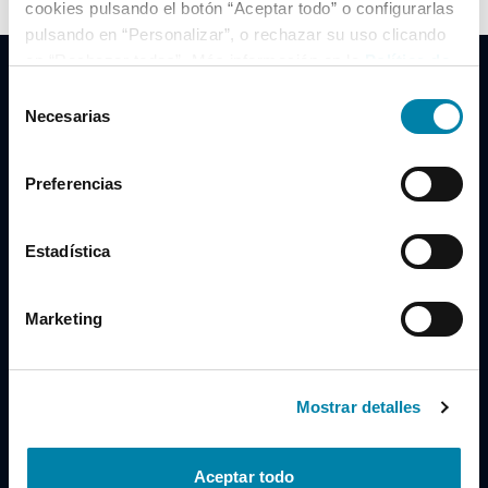
cookies pulsando el botón “Aceptar todo” o configurarlas
pulsando en “Personalizar”, o rechazar su uso clicando
en “Rechazar todas”. Más información en la
Política de
Cookies
.
Selección
Necesarias
de
consentimiento
Clidrive Group
Preferencias
Av. de Manoteras, 38
Madrid
28050
Estadística
Horario
Marketing
Lunes a Viernes
de 09:00 a 19:30
Compra un coche
+34 619 98 96 56
Mostrar detalles
Vende tu coche
+34 638 97 97 84
Aceptar todo