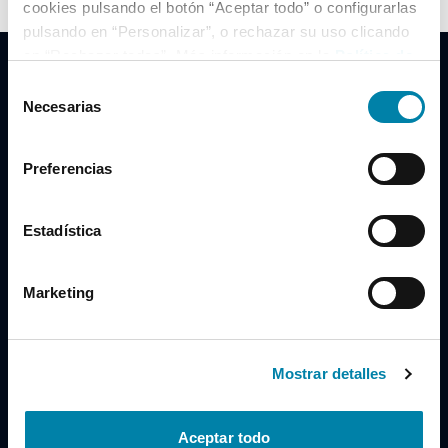
cookies pulsando el botón “Aceptar todo” o configurarlas
pulsando en “Personalizar”, o rechazar su uso clicando
en “Rechazar todas”. Más información en la
Política de
Cookies
.
Selección
Necesarias
de
consentimiento
Clidrive Group
Preferencias
Av. de Manoteras, 38
Madrid
28050
Estadística
Horario
Marketing
Lunes a Viernes
de 09:00 a 19:30
Compra un coche
+34 619 98 96 56
Mostrar detalles
Vende tu coche
+34 638 97 97 84
Aceptar todo