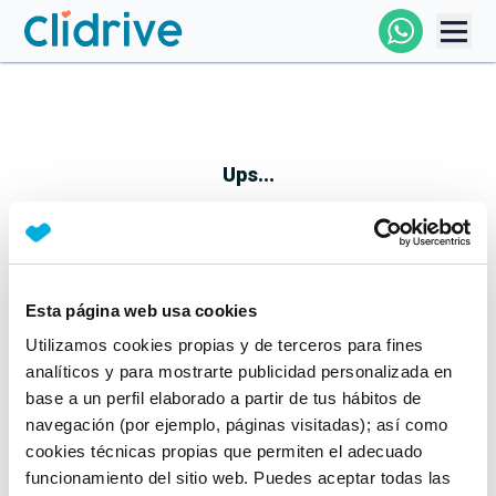
Comprar Coche
Todos Los Coches
Ups...
Profesional
Particular
Esta página web usa cookies
Parece que algo no ha ido bien
Utilizamos cookies propias y de terceros para fines
Financiación
No te preocupes, estamos trabajando en ello
analíticos y para mostrarte publicidad personalizada en
Mientras tanto, puedes echarle un vistazo a nuestros
base a un perfil elaborado a partir de tus hábitos de
Clidrive
coches:
navegación (por ejemplo, páginas visitadas); así como
cookies técnicas propias que permiten el adecuado
Ver coches
funcionamiento del sitio web. Puedes aceptar todas las