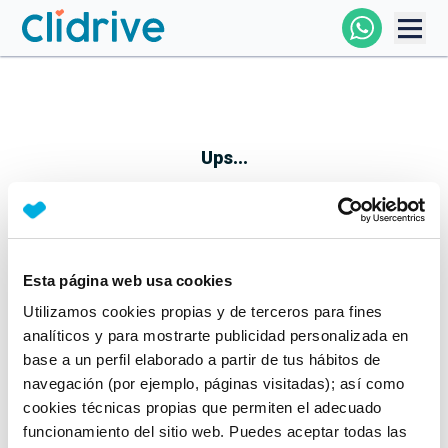
Comprar Coche
Todos Los Coches
Ups...
Profesional
Particular
Esta página web usa cookies
Parece que algo no ha ido bien
Utilizamos cookies propias y de terceros para fines
Financiación
No te preocupes, estamos trabajando en ello
analíticos y para mostrarte publicidad personalizada en
Mientras tanto, puedes echarle un vistazo a nuestros
base a un perfil elaborado a partir de tus hábitos de
Clidrive
coches:
navegación (por ejemplo, páginas visitadas); así como
cookies técnicas propias que permiten el adecuado
Ver coches
funcionamiento del sitio web. Puedes aceptar todas las