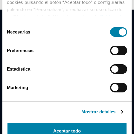
cookies pulsando el botón “Aceptar todo” o configurarlas
pulsando en “Personalizar”, o rechazar su uso clicando
en “Rechazar todas”. Más información en la
Política de
Cookies
.
Selección
Necesarias
de
consentimiento
Clidrive Group
Preferencias
Av. de Manoteras, 38
Madrid
28050
Estadística
Horario
Marketing
Lunes a Viernes
de 09:00 a 19:30
Compra un coche
+34 619 98 96 56
Mostrar detalles
Vende tu coche
+34 638 97 97 84
Aceptar todo